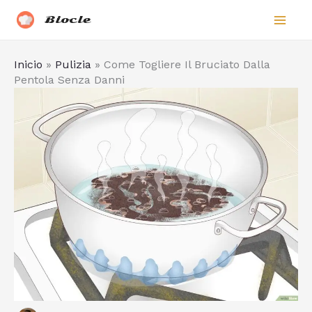
Vai
Biocle
al
contenuto
Inicio
»
Pulizia
»
Come Togliere Il Bruciato Dalla
Pentola Senza Danni