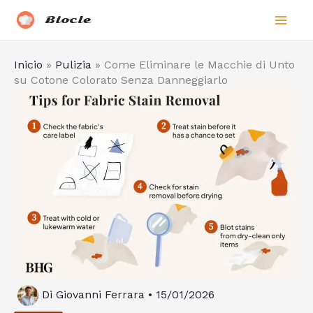
Vai
Biocle
al
contenuto
Inicio
»
Pulizia
»
Come Eliminare le Macchie di Unto
su Cotone Colorato Senza Danneggiarlo
Di
Giovanni Ferrara
•
15/01/2026