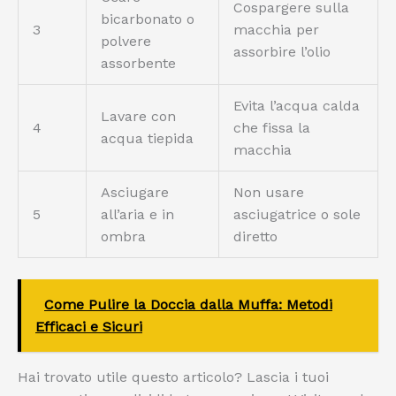
Cospargere sulla
bicarbonato o
3
macchia per
polvere
assorbire l’olio
assorbente
Evita l’acqua calda
Lavare con
4
che fissa la
acqua tiepida
macchia
Asciugare
Non usare
5
all’aria e in
asciugatrice o sole
ombra
diretto
Come Pulire la Doccia dalla Muffa: Metodi
Efficaci e Sicuri
Hai trovato utile questo articolo? Lascia i tuoi