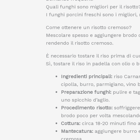
Quali funghi sono migliori per il risotto
I funghi porcini freschi sono i miglio
Come ottenere un risotto cremoso?
Mescolare spesso e aggiungere brodo ca
rendendo il risotto cremoso.
È necessario tostare il riso prima di c
Sì, tostare il riso in padella con olio o
Ingredienti principali:
riso Carnar
cipolla, burro, parmigiano, vino 
Preparazione funghi:
pulire e tag
uno spicchio d’aglio.
Procedimento risotto:
soffriggere
brodo poco per volta mescoland
Cottura:
circa 18-20 minuti fino a
Mantecatura:
aggiungere burro e
cremosa.