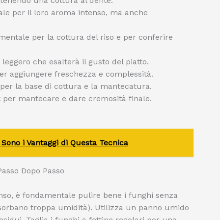
ntenendo una cottura al dente.
eale per il loro aroma intenso, ma anche
entale per la cottura del riso e per conferire
o leggero che esalterà il gusto del piatto.
r aggiungere freschezza e complessità.
per la base di cottura e la mantecatura.
:
per mantecare e dare cremosità finale.
i Sono i Vantaggi di Questa Tecnica
 Passo Dopo Passo
enso, è fondamentale pulire bene i funghi senza
assorbano troppa umidità). Utilizza un panno umido
idui. Taglia i funghi a fettine regolari per una