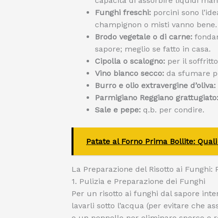
capacità di assorbire liquidi ma
Funghi freschi:
porcini sono l’id
champignon o misti vanno bene.
Brodo vegetale o di carne:
fondam
sapore; meglio se fatto in casa.
Cipolla o scalogno:
per il soffritt
Vino bianco secco:
da sfumare pe
Burro e olio extravergine d’oliva:
Parmigiano Reggiano grattugiato
Sale e pepe:
q.b. per condire.
Patate al Forno Prima Bollite: Qual
La Preparazione del Risotto ai Funghi:
1. Pulizia e Preparazione dei Funghi
Per un risotto ai funghi dal sapore int
lavarli sotto l’acqua (per evitare che 
o un pennello per eliminare sporco e res