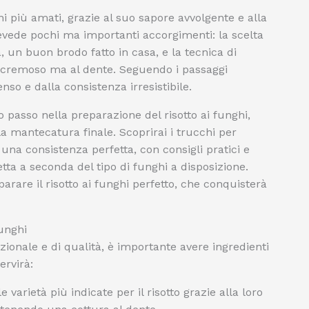
ani più amati, grazie al suo sapore avvolgente e alla
revede pochi ma importanti accorgimenti: la scelta
à, un buon brodo fatto in casa, e la tecnica di
o cremoso ma al dente. Seguendo i passaggi
enso e dalla consistenza irresistibile.
o passo nella preparazione del risotto ai funghi,
lla mantecatura finale. Scoprirai i trucchi per
 una consistenza perfetta, con consigli pratici e
tta a seconda del tipo di funghi a disposizione.
rare il risotto ai funghi perfetto, che conquisterà
Funghi
zionale e di qualità, è importante avere ingredienti
ervirà:
 varietà più indicate per il risotto grazie alla loro