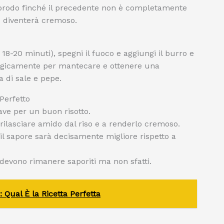
brodo finché il precedente non è completamente
 e diventerà cremoso.
 18-20 minuti), spegni il fuoco e aggiungi il burro e
ergicamente per mantecare e ottenere una
 di sale e pepe.
Perfetto
ave per un buon risotto.
rilasciare amido dal riso e a renderlo cremoso.
il sapore sarà decisamente migliore rispetto a
devono rimanere saporiti ma non sfatti.
Qual È la Ricetta Perfetta