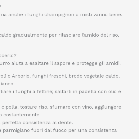
?
ri, ma anche i funghi champignon o misti vanno bene.
ldo gradualmente per rilasciare l’amido del riso,
uocerlo?
 burro aiuta a esaltare il sapore e protegge gli amidi.
oli o Arborio, funghi freschi, brodo vegetale caldo,
bianco.
liare i funghi a fettine; saltarli in padella con olio e
 cipolla, tostare riso, sfumare con vino, aggiungere
o costantemente.
 perfetta consistenza al dente.
 parmigiano fuori dal fuoco per una consistenza