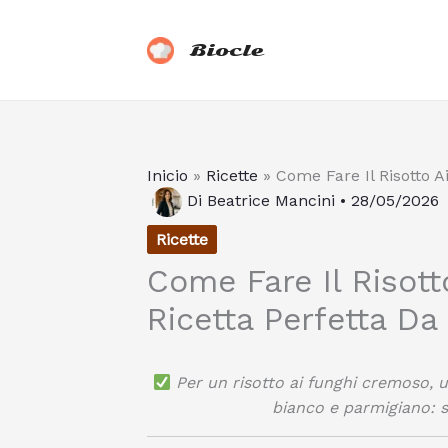
Vai
al
Biocle
contenuto
Inicio
»
Ricette
»
Come Fare Il Risotto A
Di
Beatrice Mancini
•
28/05/2026
Ricette
Come Fare Il Risott
Ricetta Perfetta Da
Per un risotto ai funghi cremoso, u
bianco e parmigiano: sa