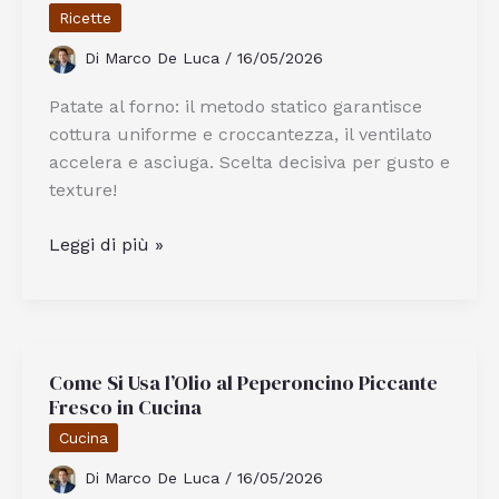
Fatta
Ricette
in
Di
Marco De Luca
/
16/05/2026
Casa
Facile
Patate al forno: il metodo statico garantisce
e
cottura uniforme e croccantezza, il ventilato
Veloce
accelera e asciuga. Scelta decisiva per gusto e
texture!
Patate
Leggi di più »
al
Forno:
Meglio
il
Come Si Usa l’Olio al Peperoncino Piccante
Metodo
Fresco in Cucina
Statico
o
Cucina
Ventilato
Di
Marco De Luca
/
16/05/2026