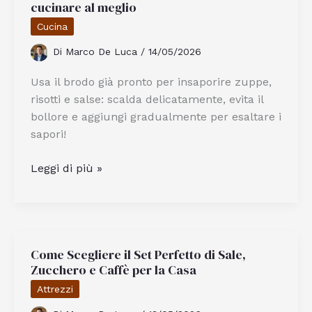
cucinare al meglio
Lago
Maggiore
Cucina
A
Di
Marco De Luca
/
14/05/2026
Stresa
VB
Usa il brodo già pronto per insaporire zuppe,
risotti e salse: scalda delicatamente, evita il
bollore e aggiungi gradualmente per esaltare i
sapori!
Come
Leggi di più »
si
usa
il
brodo
Come Scegliere il Set Perfetto di Sale,
già
Zucchero e Caffè per la Casa
pronto
per
Attrezzi
cucinare