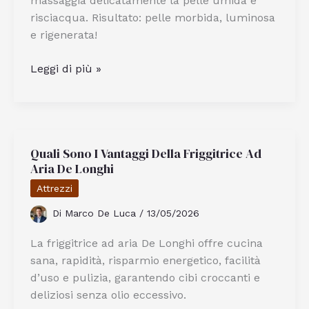
massaggia delicatamente la pelle umida e
Casa
risciacqua. Risultato: pelle morbida, luminosa
e rigenerata!
Come
Leggi di più »
Fare
Uno
Scrub
Corpo
Quali Sono I Vantaggi Della Friggitrice Ad
Fai-
Aria De Longhi
da-
Te
Attrezzi
Per
Di
Marco De Luca
/
13/05/2026
Una
Pelle
La friggitrice ad aria De Longhi offre cucina
Morbida
sana, rapidità, risparmio energetico, facilità
d’uso e pulizia, garantendo cibi croccanti e
deliziosi senza olio eccessivo.