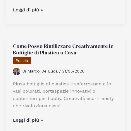
Quali
Leggi di più »
sono
le
specialità
offerte
Come Posso Riutilizzare Creativamente le
dalla
Bottiglie di Plastica a Casa
Taverna
da
Pulizia
Piero
Di
Marco De Luca
/
21/05/2026
a
Siracusa
Riusa bottiglie di plastica trasformandole in
vasi colorati, portaspezie innovativi o
contenitori per hobby. Creatività eco-friendly
che rivoluziona casa!
Come
Leggi di più »
Posso