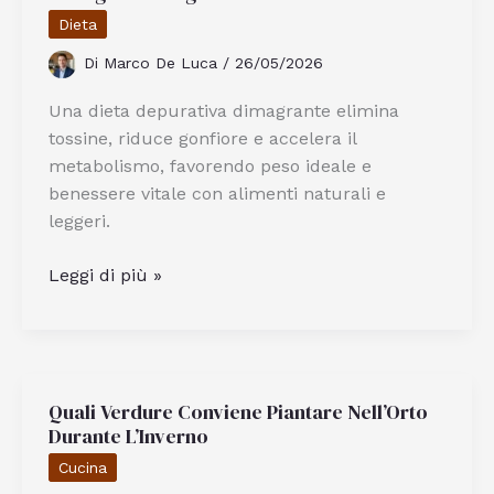
Fare
Dieta
Ad
Di
Marco De Luca
/
26/05/2026
Alghero
Una dieta depurativa dimagrante elimina
tossine, riduce gonfiore e accelera il
metabolismo, favorendo peso ideale e
benessere vitale con alimenti naturali e
leggeri.
Come
Leggi di più »
Funziona
Una
Dieta
Depurativa
Quali Verdure Conviene Piantare Nell’Orto
Dimagrante
Durante L’Inverno
e
Sgonfiante
Cucina