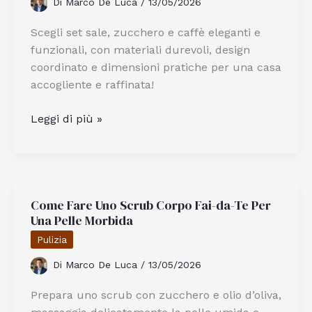
Di
Marco De Luca
/
13/05/2026
al
meglio
Scegli set sale, zucchero e caffè eleganti e
funzionali, con materiali durevoli, design
coordinato e dimensioni pratiche per una casa
accogliente e raffinata!
Come
Leggi di più »
Scegliere
il
Set
Perfetto
Come Fare Uno Scrub Corpo Fai-da-Te Per
di
Una Pelle Morbida
Sale,
Zucchero
Pulizia
e
Di
Marco De Luca
/
13/05/2026
Caffè
per
Prepara uno scrub con zucchero e olio d’oliva,
la