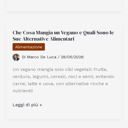
Si
Prepara
il
Vero
Che Cosa Mangia un Vegano e Quali Sono le
Cacio
Sue Alternative Alimentari
e
Pepe
Alimentazione
alla
Di
Marco De Luca
/
28/05/2026
Romana
Tradizionale
Un vegano mangia solo cibi vegetali: frutta,
verdura, legumi, cereali, noci e semi, evitando
carne, latte e uova, con alternative ricche e
nutrienti!
Che
Leggi di più »
Cosa
Mangia
un