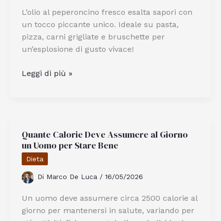
L’olio al peperoncino fresco esalta sapori con
un tocco piccante unico. Ideale su pasta,
pizza, carni grigliate e bruschette per
un’esplosione di gusto vivace!
Come
Leggi di più »
Si
Usa
l’Olio
al
Quante Calorie Deve Assumere al Giorno
Peperoncino
un Uomo per Stare Bene
Piccante
Fresco
Dieta
in
Di
Marco De Luca
/
16/05/2026
Cucina
Un uomo deve assumere circa 2500 calorie al
giorno per mantenersi in salute, variando per