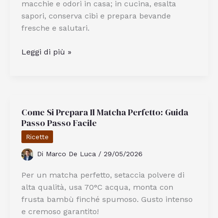
macchie e odori in casa; in cucina, esalta
sapori, conserva cibi e prepara bevande
fresche e salutari.
Come
Leggi di più »
usare
l’acido
citrico
per
Come Si Prepara Il Matcha Perfetto: Guida
la
Passo Passo Facile
pulizia
e
Ricette
in
Di
Marco De Luca
/
29/05/2026
cucina
Per un matcha perfetto, setaccia polvere di
alta qualità, usa 70°C acqua, monta con
frusta bambù finché spumoso. Gusto intenso
e cremoso garantito!