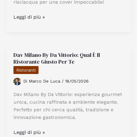
risciacqua per una cover impeccabile!
Come
Leggi di più »
Pulire
Una
Cover
Trasparente
Dav Milano By Da Vittorio: Qual È Il
Ingiallita
Ristorante Giusto Per Te
E
Farla
Ristoranti
Tornare
Di
Marco De Luca
/
18/05/2026
Chiara
Dav Milano By Da Vittorio: esperienza gourmet
unica, cucina raffinata e ambiente elegante.
Perfetto per chi cerca qualità, tradizione e
innovazione gastronomica.
Dav
Leggi di più »