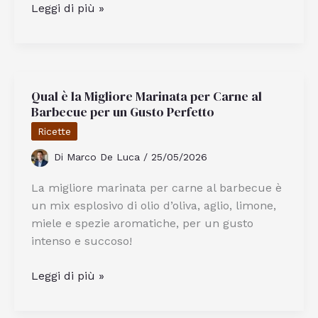
Qual
Leggi di più »
È
L’attrezzo
Ideale
Per
Qual è la Migliore Marinata per Carne al
Preparare
Barbecue per un Gusto Perfetto
Gli
Spaghetti
Ricette
Alla
Di
Marco De Luca
/
25/05/2026
Chitarra
La migliore marinata per carne al barbecue è
un mix esplosivo di olio d’oliva, aglio, limone,
miele e spezie aromatiche, per un gusto
intenso e succoso!
Qual
Leggi di più »
è
la