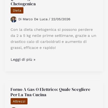
Chetogenica
Raccomandata
A
Dieta
Livorno
Di
Marco De Luca
/
22/05/2026
Con la dieta chetogenica si possono perdere
da 2 a 5 kg nelle prime settimane, grazie a un
drastico calo di carboidrati e aumento di
grassi, efficace e rapido!
Quanti
Leggi di più »
Kg
Si
Possono
Perdere
Forno A Gas O Elettrico: Quale Scegliere
Con
Per La Tua Cucina
La
Dieta
Attrezzi
Chetogenica