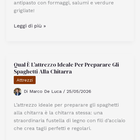
antipasto con formaggi, salumi e verdure
grigliate!
Quali
Leggi di più »
Idee
Cena
Sfiziosa
Preparare
Qual È L’attrezzo Ideale Per Preparare Gli
Per
Spaghetti Alla Chitarra
Il
Sabato
Attrezzi
Sera
Di
Marco De Luca
/
25/05/2026
In
Casa
L’attrezzo ideale per preparare gli spaghetti
alla chitarra è la chitarra stessa: una
straordinaria fustella di legno con fili d’acciaio
che crea tagli perfetti e regolari.