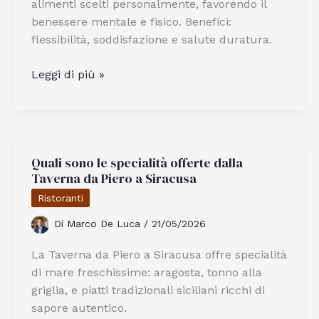
alimenti scelti personalmente, favorendo il
benessere mentale e fisico. Benefici:
flessibilità, soddisfazione e salute duratura.
Come
Leggi di più »
Funziona
La
Dieta
A
Quali sono le specialità offerte dalla
Me
Taverna da Piero a Siracusa
Piace
Così
Ristoranti
E
Di
Marco De Luca
/
21/05/2026
Quali
Sono
La Taverna da Piero a Siracusa offre specialità
I
di mare freschissime: aragosta, tonno alla
Benefici
griglia, e piatti tradizionali siciliani ricchi di
sapore autentico.