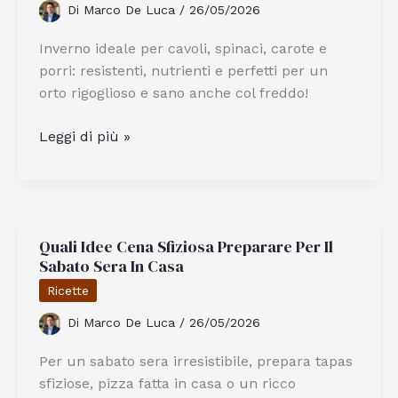
Di
Marco De Luca
/
26/05/2026
Inverno ideale per cavoli, spinaci, carote e
porri: resistenti, nutrienti e perfetti per un
orto rigoglioso e sano anche col freddo!
Quali
Leggi di più »
Verdure
Conviene
Piantare
Nell’Orto
Quali Idee Cena Sfiziosa Preparare Per Il
Durante
Sabato Sera In Casa
L’Inverno
Ricette
Di
Marco De Luca
/
26/05/2026
Per un sabato sera irresistibile, prepara tapas
sfiziose, pizza fatta in casa o un ricco