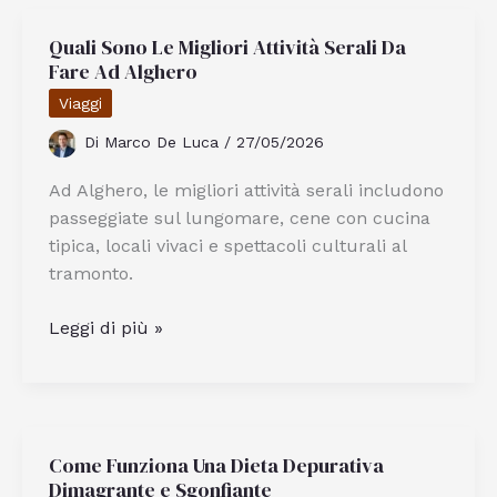
Vegano
Quali Sono Le Migliori Attività Serali Da
e
Fare Ad Alghero
Quali
Sono
Viaggi
le
Di
Marco De Luca
/
27/05/2026
Sue
Alternative
Ad Alghero, le migliori attività serali includono
Alimentari
passeggiate sul lungomare, cene con cucina
tipica, locali vivaci e spettacoli culturali al
tramonto.
Quali
Leggi di più »
Sono
Le
Migliori
Attività
Come Funziona Una Dieta Depurativa
Serali
Dimagrante e Sgonfiante
Da