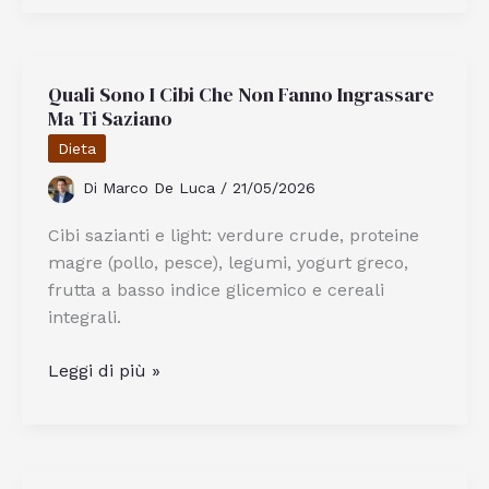
Riutilizzare
Creativamente
le
Quali Sono I Cibi Che Non Fanno Ingrassare
Bottiglie
Ma Ti Saziano
di
Plastica
Dieta
a
Di
Marco De Luca
/
21/05/2026
Casa
Cibi sazianti e light: verdure crude, proteine
magre (pollo, pesce), legumi, yogurt greco,
frutta a basso indice glicemico e cereali
integrali.
Quali
Leggi di più »
Sono
I
Cibi
Che