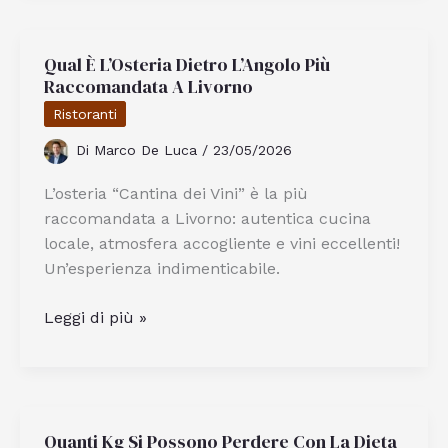
Migliore
Marinata
Qual È L’Osteria Dietro L’Angolo Più
per
Raccomandata A Livorno
Carne
al
Ristoranti
Barbecue
Di
Marco De Luca
/
23/05/2026
per
un
L’osteria “Cantina dei Vini” è la più
Gusto
raccomandata a Livorno: autentica cucina
Perfetto
locale, atmosfera accogliente e vini eccellenti!
Un’esperienza indimenticabile.
Qual
Leggi di più »
È
L’Osteria
Dietro
L’Angolo
Quanti Kg Si Possono Perdere Con La Dieta
Più