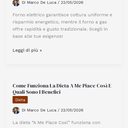
Di
Marco De Luca
/
22/05/2026
Forno elettrico garantisce cottura uniforme e
risparmio energetico, mentre il forno a gas
offre rapidità e gusto tradizionale. Scegli in
base alle tue esigenze!
Forno
Leggi di più »
A
Gas
O
Elettrico:
Come Funziona La Dieta A Me Piace Così E
Quale
Quali Sono I Benefici
Scegliere
Per
Dieta
La
Di
Marco De Luca
/
22/05/2026
Tua
Cucina
La dieta “A Me Piace Così” funziona con