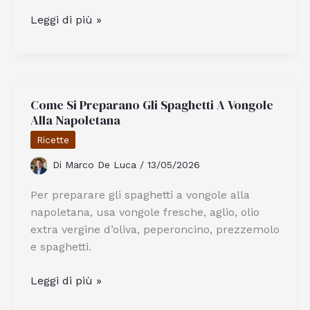
Quali
Leggi di più »
Sono
I
Vantaggi
Della
Come Si Preparano Gli Spaghetti A Vongole
Friggitrice
Alla Napoletana
Ad
Aria
Ricette
De
Di
Marco De Luca
/
13/05/2026
Longhi
Per preparare gli spaghetti a vongole alla
napoletana, usa vongole fresche, aglio, olio
extra vergine d’oliva, peperoncino, prezzemolo
e spaghetti.
Come
Leggi di più »
Si