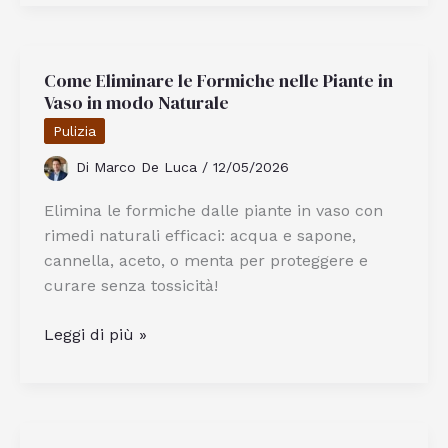
Preparano
Gli
Spaghetti
Come Eliminare le Formiche nelle Piante in
A
Vaso in modo Naturale
Vongole
Alla
Pulizia
Napoletana
Di
Marco De Luca
/
12/05/2026
Elimina le formiche dalle piante in vaso con
rimedi naturali efficaci: acqua e sapone,
cannella, aceto, o menta per proteggere e
curare senza tossicità!
Come
Leggi di più »
Eliminare
le
Formiche
nelle