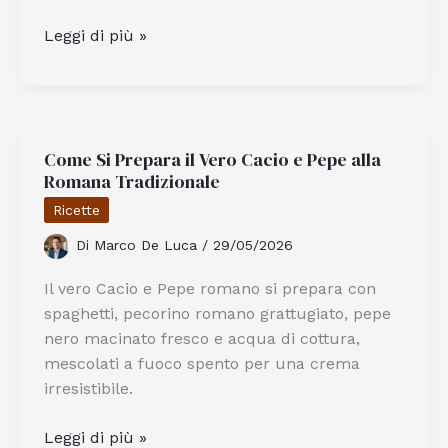
Come
Leggi di più »
Si
Prepara
Il
Matcha
Come Si Prepara il Vero Cacio e Pepe alla
Perfetto:
Romana Tradizionale
Guida
Passo
Ricette
Passo
Di
Marco De Luca
/
29/05/2026
Facile
Il vero Cacio e Pepe romano si prepara con
spaghetti, pecorino romano grattugiato, pepe
nero macinato fresco e acqua di cottura,
mescolati a fuoco spento per una crema
irresistibile.
Come
Leggi di più »