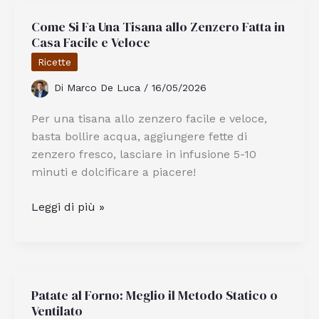
Case
Come Si Fa Una Tisana allo Zenzero Fatta in
sull’Albero
Casa Facile e Veloce
in
Trentino
Ricette
Alto
Di
Marco De Luca
/
16/05/2026
Adige
Per una tisana allo zenzero facile e veloce,
basta bollire acqua, aggiungere fette di
zenzero fresco, lasciare in infusione 5-10
minuti e dolcificare a piacere!
Come
Leggi di più »
Si
Fa
Una
Tisana
Patate al Forno: Meglio il Metodo Statico o
allo
Ventilato
Zenzero