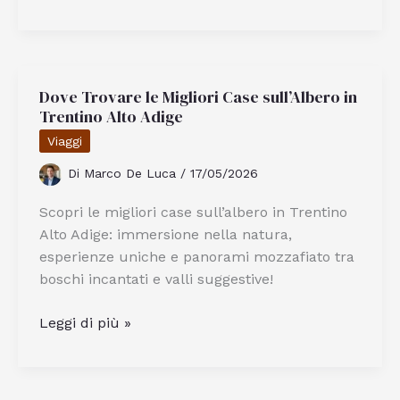
Milano
By
Da
Vittorio:
Dove Trovare le Migliori Case sull’Albero in
Qual
Trentino Alto Adige
È
Il
Viaggi
Ristorante
Di
Marco De Luca
/
17/05/2026
Giusto
Per
Scopri le migliori case sull’albero in Trentino
Te
Alto Adige: immersione nella natura,
esperienze uniche e panorami mozzafiato tra
boschi incantati e valli suggestive!
Dove
Leggi di più »
Trovare
le
Migliori