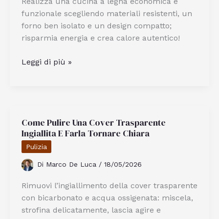
Realizza una cucina a legna economica e
funzionale scegliendo materiali resistenti, un
forno ben isolato e un design compatto;
risparmia energia e crea calore autentico!
Come
Leggi di più »
Realizzare
Una
Cucina
A
Come Pulire Una Cover Trasparente
Legna
Ingiallita E Farla Tornare Chiara
Con
Forno
Pulizia
Economica
Di
Marco De Luca
/
18/05/2026
E
Funzionale
Rimuovi l’ingiallimento della cover trasparente
con bicarbonato e acqua ossigenata: miscela,
strofina delicatamente, lascia agire e