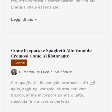
età, attività fisica e metabolismo individuale.
Energia vitale essenziale!
Quante
Leggi di più »
Calorie
Deve
Assumere
al
Come Preparare Spaghetti Alle Vongole
Giorno
Cremosi Come Al Ristorante
un
Uomo
Ricette
per
Di
Marco De Luca
/
16/05/2026
Stare
Bene
Per spaghetti alle vongole cremosi: soffriggi
aglio, aggiungi vongole, sfuma con vino
bianco, infine incorpora panna o latte,
mescola fino a crema perfetta!