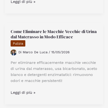
Come
Leggi di più »
Preparare
Spaghetti
Alle
Vongole
Come Eliminare le Macchie Vecchie di Urina
Cremosi
dal Materasso in Modo Efficace
Come
Al
Pulizia
Ristorante
Di
Marco De Luca
/
15/05/2026
Per eliminare efficacemente macchie vecchie
di urina dal materasso, usa bicarbonato, aceto
bianco e detergenti enzimatatici: rimuovono
odori e macchie persistenti!
Come
Leggi di più »
Eliminare
le