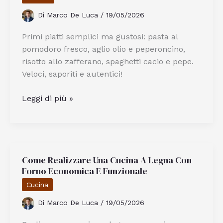
efficace
Di
Marco De Luca
/
19/05/2026
Primi piatti semplici ma gustosi: pasta al
pomodoro fresco, aglio olio e peperoncino,
risotto allo zafferano, spaghetti cacio e pepe.
Veloci, saporiti e autentici!
Quali
Leggi di più »
Sono
i
Primi
Piatti
Come Realizzare Una Cucina A Legna Con
Semplici
Forno Economica E Funzionale
Ma
Gustosi
Cucina
da
Di
Marco De Luca
/
19/05/2026
Preparare