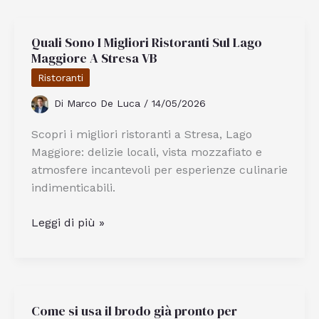
Macchie
Vecchie
Quali Sono I Migliori Ristoranti Sul Lago
di
Maggiore A Stresa VB
Urina
dal
Ristoranti
Materasso
Di
Marco De Luca
/
14/05/2026
in
Modo
Scopri i migliori ristoranti a Stresa, Lago
Efficace
Maggiore: delizie locali, vista mozzafiato e
atmosfere incantevoli per esperienze culinarie
indimenticabili.
Quali
Leggi di più »
Sono
I
Migliori
Ristoranti
Come si usa il brodo già pronto per
Sul