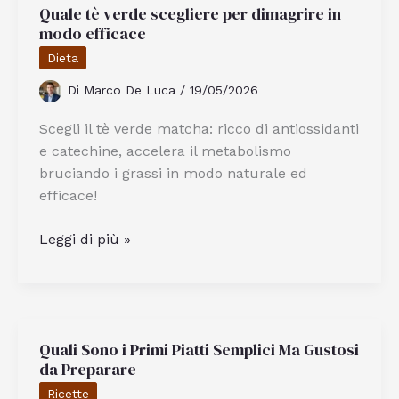
Quale tè verde scegliere per dimagrire in
Non
modo efficace
Fanno
Ingrassare
Dieta
Ma
Di
Marco De Luca
/
19/05/2026
Ti
Saziano
Scegli il tè verde matcha: ricco di antiossidanti
e catechine, accelera il metabolismo
bruciando i grassi in modo naturale ed
efficace!
Quale
Leggi di più »
tè
verde
scegliere
per
Quali Sono i Primi Piatti Semplici Ma Gustosi
dimagrire
da Preparare
in
modo
Ricette