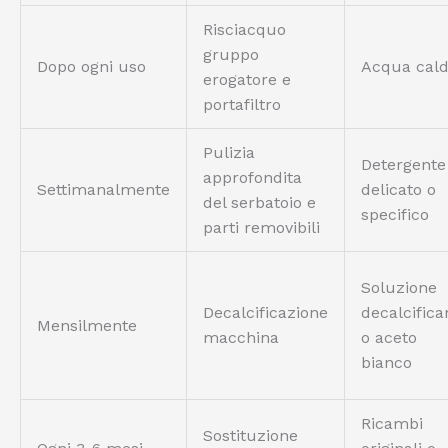
Risciacquo
gruppo
Dopo ogni uso
Acqua cal
erogatore e
portafiltro
Pulizia
Detergente
approfondita
Settimanalmente
delicato o
del serbatoio e
specifico
parti removibili
Soluzione
Decalcificazione
decalcifica
Mensilmente
macchina
o aceto
bianco
Ricambi
Sostituzione