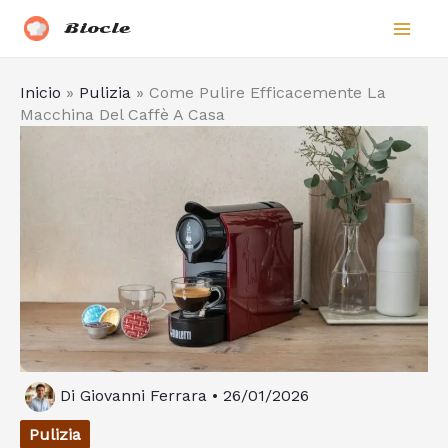
Vai
Biocle
al
contenuto
Inicio
»
Pulizia
»
Come Pulire Efficacemente La
Macchina Del Caffè A Casa
Di
Giovanni Ferrara
•
26/01/2026
Pulizia