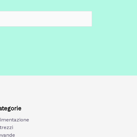
ategorie
limentazione
trezzi
evande