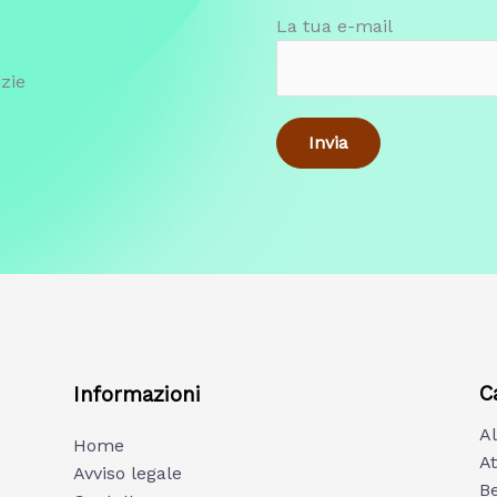
La tua e-mail
zie
C
Informazioni
A
Home
At
Avviso legale
B