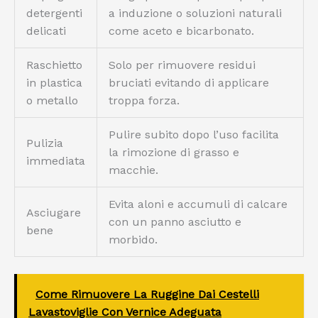
detergenti
a induzione o soluzioni naturali
delicati
come aceto e bicarbonato.
Raschietto
Solo per rimuovere residui
in plastica
bruciati evitando di applicare
o metallo
troppa forza.
Pulire subito dopo l’uso facilita
Pulizia
la rimozione di grasso e
immediata
macchie.
Evita aloni e accumuli di calcare
Asciugare
con un panno asciutto e
bene
morbido.
Come Rimuovere La Ruggine Dai Cestelli
Lavastoviglie Con Vernice Adeguata