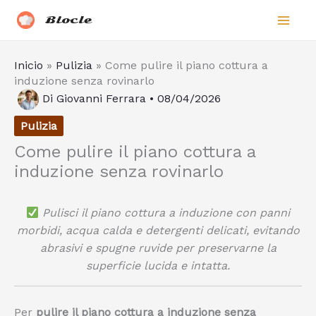
Vai
Biocle
al
contenuto
Inicio
»
Pulizia
»
Come pulire il piano cottura a
induzione senza rovinarlo
Di
Giovanni Ferrara
•
08/04/2026
Pulizia
Come pulire il piano cottura a
induzione senza rovinarlo
Pulisci il piano cottura a induzione con panni
morbidi, acqua calda e detergenti delicati, evitando
abrasivi e spugne ruvide per preservarne la
superficie lucida e intatta.
Per
pulire il piano cottura a induzione senza