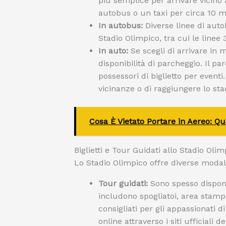
più semplice per arrivare vicino 
autobus o un taxi per circa 10 m
In autobus:
Diverse linee di auto
Stadio Olimpico, tra cui le linee 
In auto:
Se scegli di arrivare in 
disponibilità di parcheggio. Il pa
possessori di biglietto per eventi.
vicinanze o di raggiungere lo st
Cosa È Vietato Portare in Aereo: Qua
Biglietti e Tour Guidati allo Stadio Olim
Lo Stadio Olimpico offre diverse modalit
Tour guidati:
Sono spesso disponibi
includono spogliatoi, area stamp
consigliati per gli appassionati di
online attraverso i siti ufficiali