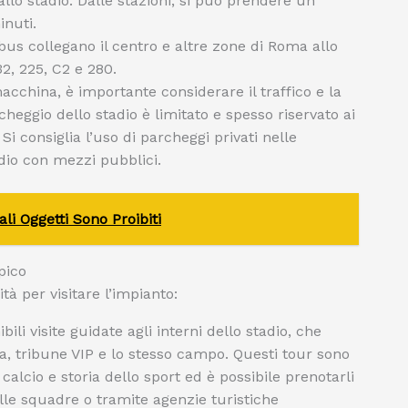
allo stadio. Dalle stazioni, si può prendere un
inuti.
bus collegano il centro e altre zone di Roma allo
32, 225, C2 e 280.
macchina, è importante considerare il traffico e la
rcheggio dello stadio è limitato e spesso riservato ai
 Si consiglia l’uso di parcheggi privati nelle
adio con mezzi pubblici.
li Oggetti Sono Proibiti
pico
à per visitare l’impianto:
li visite guidate agli interni dello stadio, che
a, tribune VIP e lo stesso campo. Questi tour sono
 calcio e storia dello sport ed è possibile prenotarli
 delle squadre o tramite agenzie turistiche