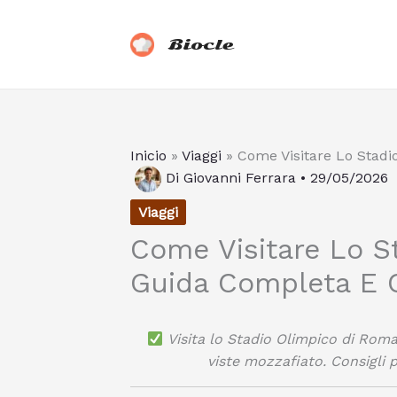
Vai
al
Biocle
contenuto
Inicio
»
Viaggi
»
Come Visitare Lo Stadi
Di
Giovanni Ferrara
•
29/05/2026
Viaggi
Come Visitare Lo S
Guida Completa E C
Visita lo Stadio Olimpico di Roma:
viste mozzafiato. Consigli pe