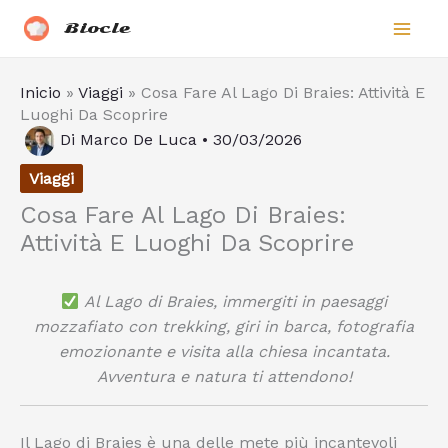
Vai
Biocle
al
contenuto
Inicio
»
Viaggi
»
Cosa Fare Al Lago Di Braies: Attività E
Luoghi Da Scoprire
Di
Marco De Luca
•
30/03/2026
Viaggi
Cosa Fare Al Lago Di Braies:
Attività E Luoghi Da Scoprire
Al Lago di Braies, immergiti in paesaggi
mozzafiato con trekking, giri in barca, fotografia
emozionante e visita alla chiesa incantata.
Avventura e natura ti attendono!
Il Lago di Braies è una delle mete più incantevoli