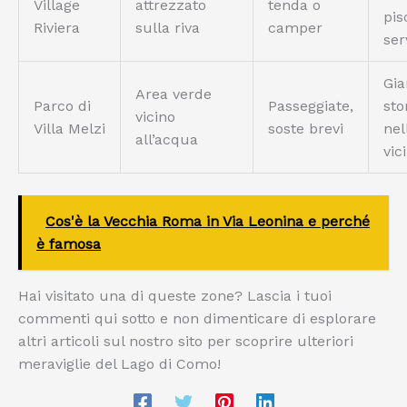
Village
attrezzato
tenda o
pis
Riviera
sulla riva
camper
ser
Gia
Area verde
Parco di
Passeggiate,
sto
vicino
Villa Melzi
soste brevi
nel
all’acqua
vic
Cos'è la Vecchia Roma in Via Leonina e perché
è famosa
Hai visitato una di queste zone? Lascia i tuoi
commenti qui sotto e non dimenticare di esplorare
altri articoli sul nostro sito per scoprire ulteriori
meraviglie del Lago di Como!