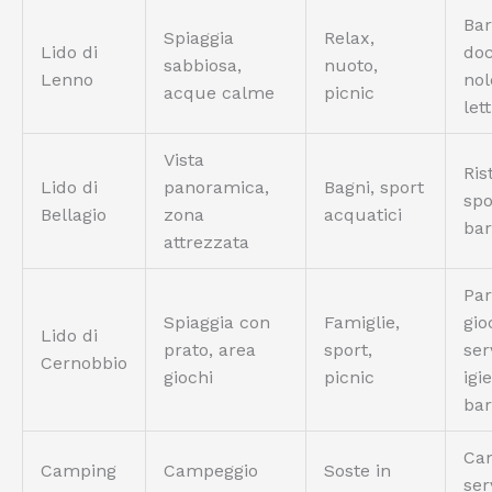
Bar
Spiaggia
Relax,
Lido di
doc
sabbiosa,
nuoto,
Lenno
nol
acque calme
picnic
lett
Vista
Ris
Lido di
panoramica,
Bagni, sport
spo
Bellagio
zona
acquatici
bar
attrezzata
Pa
Spiaggia con
Famiglie,
gio
Lido di
prato, area
sport,
ser
Cernobbio
giochi
picnic
igie
bar
Ca
Camping
Campeggio
Soste in
ser