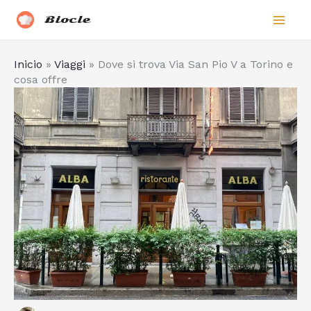
Vai
Biocle
al
contenuto
Inicio
»
Viaggi
»
Dove si trova Via San Pio V a Torino e
cosa offre