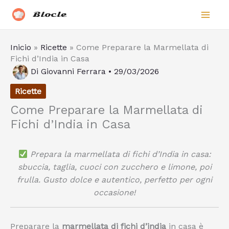
Vai
Biocle
al
contenuto
Inicio
»
Ricette
»
Come Preparare la Marmellata di
Fichi d’India in Casa
Di
Giovanni Ferrara
•
29/03/2026
Ricette
Come Preparare la Marmellata di
Fichi d’India in Casa
Prepara la marmellata di fichi d’India in casa:
sbuccia, taglia, cuoci con zucchero e limone, poi
frulla. Gusto dolce e autentico, perfetto per ogni
occasione!
Preparare la
marmellata di fichi d’india
in casa è