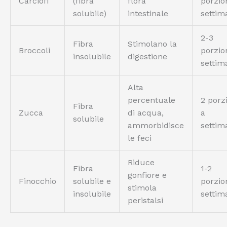
Carciofi
(fibra
flora
porzio
solubile)
intestinale
settim
2-3
Fibra
Stimolano la
Broccoli
porzio
insolubile
digestione
settim
Alta
percentuale
2 porz
Fibra
Zucca
di acqua,
a
solubile
ammorbidisce
settim
le feci
Riduce
Fibra
1-2
gonfiore e
Finocchio
solubile e
porzio
stimola
insolubile
settim
peristalsi