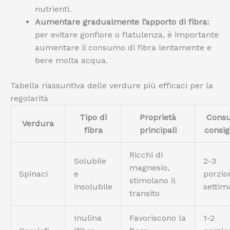
nutrienti.
Aumentare gradualmente l’apporto di fibra:
per evitare gonfiore o flatulenza, è importante
aumentare il consumo di fibra lentamente e
bere molta acqua.
Tabella riassuntiva delle verdure più efficaci per la
regolarità
Tipo di
Proprietà
Cons
Verdura
fibra
principali
consig
Ricchi di
Solubile
2-3
magnesio,
Spinaci
e
porzio
stimolano il
insolubile
settim
transito
Inulina
Favoriscono la
1-2