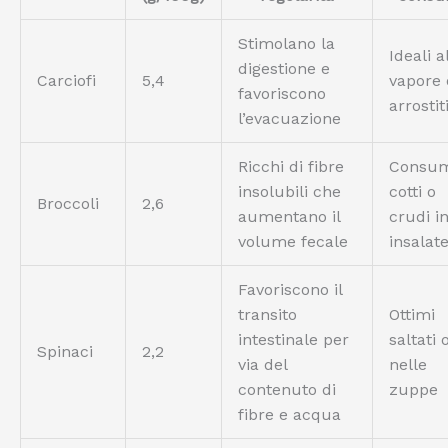
Stimolano la
Ideali a
digestione e
Carciofi
5,4
vapore 
favoriscono
arrostit
l’evacuazione
Ricchi di fibre
Consum
insolubili che
cotti o
Broccoli
2,6
aumentano il
crudi i
volume fecale
insalat
Favoriscono il
transito
Ottimi
intestinale per
saltati 
Spinaci
2,2
via del
nelle
contenuto di
zuppe
fibre e acqua