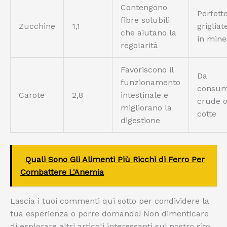
Contengono
Perfett
fibre solubili
Zucchine
1,1
grigliat
che aiutano la
in mine
regolarità
Favoriscono il
Da
funzionamento
consum
Carote
2,8
intestinale e
crude 
migliorano la
cotte
digestione
Quali Sono Gli Alimenti Più Ricchi di Ferro Per
Combattere L'Anemia
Lascia i tuoi commenti qui sotto per condividere la
tua esperienza o porre domande! Non dimenticare
di esplorare altri articoli interessanti sul nostro sito