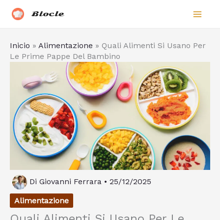
Vai
Biocle
al
contenuto
Inicio
»
Alimentazione
»
Quali Alimenti Si Usano Per
Le Prime Pappe Del Bambino
Di
Giovanni Ferrara
•
25/12/2025
Alimentazione
Quali Alimenti Si Usano Per Le