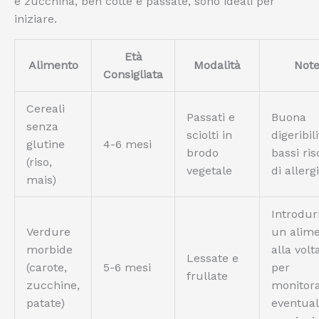
e zucchina, ben cotte e passate, sono ideali per
iniziare.
Età
Alimento
Modalità
Not
Consigliata
Cereali
Passati e
Buona
senza
sciolti in
digeribil
glutine
4-6 mesi
brodo
bassi ris
(riso,
vegetale
di allerg
mais)
Introdur
Verdure
un alim
morbide
alla volt
Lessate e
(carote,
5-6 mesi
per
frullate
zucchine,
monitor
patate)
eventual