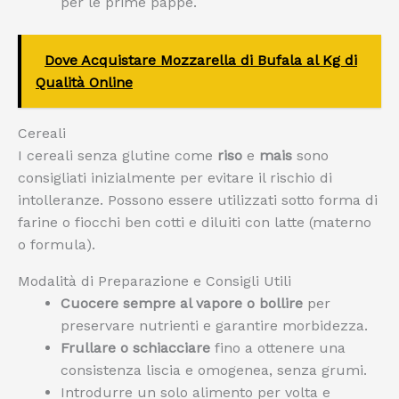
per le prime pappe.
Dove Acquistare Mozzarella di Bufala al Kg di
Qualità Online
Cereali
I cereali senza glutine come
riso
e
mais
sono
consigliati inizialmente per evitare il rischio di
intolleranze. Possono essere utilizzati sotto forma di
farine o fiocchi ben cotti e diluiti con latte (materno
o formula).
Modalità di Preparazione e Consigli Utili
Cuocere sempre al vapore o bollire
per
preservare nutrienti e garantire morbidezza.
Frullare o schiacciare
fino a ottenere una
consistenza liscia e omogenea, senza grumi.
Introdurre un solo alimento per volta e