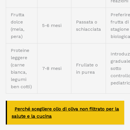
reazioni
Frutta
Preferir
dolce
Passata o
frutta di
5-6 mesi
(mela,
schiacciata
stagione
pera)
biologic
Proteine
Introduz
leggere
graduale
(carne
Frullate o
7-8 mesi
sotto
bianca,
in purea
controll
legumi
pediatri
ben cotti)
Perché scegliere olio di oliva non filtrato per la
salute e la cucina