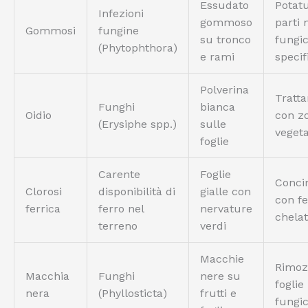
Essudato
Potatu
Infezioni
gommoso
parti 
Gommosi
fungine
su tronco
fungic
(Phytophthora)
e rami
specif
Polverina
Tratt
Funghi
bianca
Oidio
con zo
(Erysiphe spp.)
sulle
vegeta
foglie
Carente
Foglie
Conci
Clorosi
disponibilità di
gialle con
con fe
ferrica
ferro nel
nervature
chela
terreno
verdi
Macchie
Rimoz
Macchia
Funghi
nere su
foglie 
nera
(Phyllosticta)
frutti e
fungic