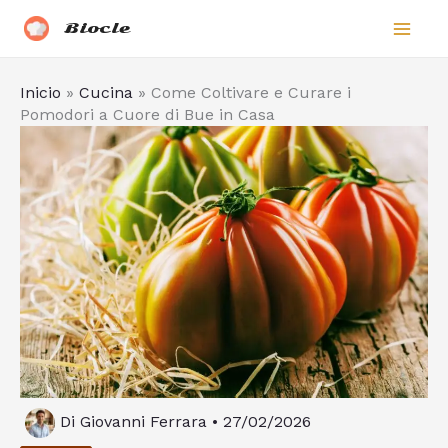
Vai
Biocle
al
contenuto
Inicio
»
Cucina
»
Come Coltivare e Curare i
Pomodori a Cuore di Bue in Casa
Di
Giovanni Ferrara
•
27/02/2026