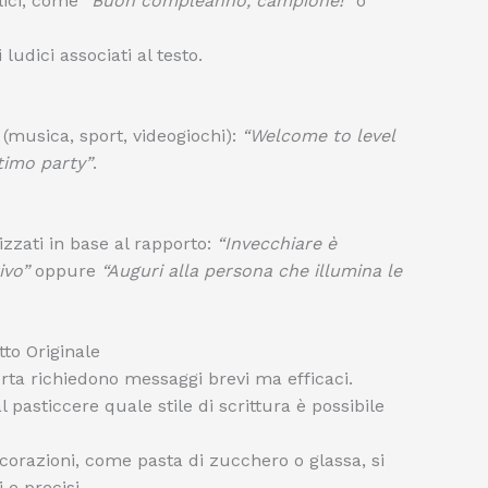
plici, come
“Buon compleanno, campione!”
o
ludici associati al testo.
 (musica, sport, videogiochi):
“Welcome to level
timo party”
.
izzati in base al rapporto:
“Invecchiare è
ivo”
oppure
“Auguri alla persona che illumina le
tto Originale
orta richiedono messaggi brevi ma efficaci.
 pasticcere quale stile di scrittura è possibile
orazioni, come pasta di zucchero o glassa, si
 e precisi.