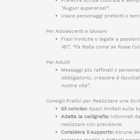
Preferire scritte colorate e sem
“Auguri supereroe!”
.
Usare personaggi preferiti o temi 
Per Adolescenti e Giovani
Frasi ironiche o legate a passioni
16!”
,
“Fa festa come se fosse l’ul
Per Adulti
Messaggi più raffinati o personal
obbligatorio, crescere è facoltat
nostre vite”
.
Consigli Pratici per Realizzare una Scri
Sii conciso:
Spazi limitati sulla t
Adatta la calligrafia:
Informati dal
realizzare con precisione.
Considera il supporto:
Alcune dec
prestano meglio a dettagli piccoli