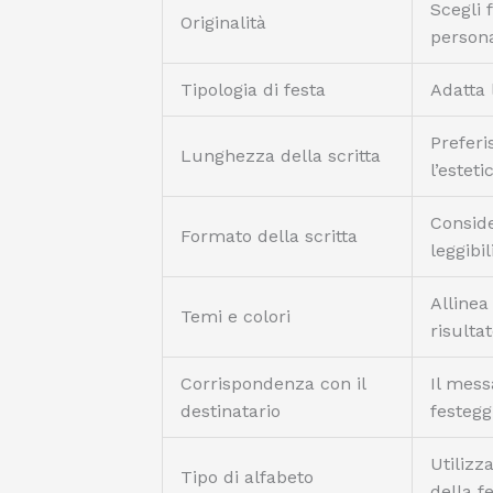
Scegli 
Originalità
persona
Tipologia di festa
Adatta 
Preferi
Lunghezza della scritta
l’esteti
Conside
Formato della scritta
leggibi
Allinea
Temi e colori
risulta
Corrispondenza con il
Il mess
destinatario
festegg
Utilizz
Tipo di alfabeto
della fe