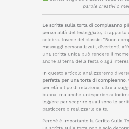
parole creativi o me
Le scritte sulla torta di compleanno più
personalità del festeggiato, il rapporto 
celebra. Invece dei classici “Buon co
messaggi personalizzati, divertenti, aff
una scritta unica può rendere il mome
anche al tema della festa o agli interess
In questo articolo analizzeremo divers
perfetta per una torta di compleanno
.
per età e tipo di relazione, oltre a sug
buona, ma anche un’esperienza indime
leggere per scoprire quali sono le scri
pasticcere o realizzarle da te.
Perché è Importante la Scritto Sulla 
La scritta sulla torta non è solo decora