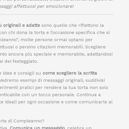
ssaggi affettuosi per emozionare!
 originali e adatte
sono quelle che riflettono la
con chi dona la torta e l’occasione specifica che si
mpleanno”, molte persone ormai optano per
ettuosi o persino citazioni memorabili. Scegliere
nto ancora più speciale e memorabile, adattandosi
i del festeggiato.
e idee e consigli su
come scegliere la scritta
 Vedremo esempi di messaggi originali, suddivisi
gerimenti pratici per rendere la tua torta non solo
nticabile con un tocco personale. Continua a
tte ideali per ogni occasione e come comunicarle al
Torta di Compleanno?
tiva.
Comunica un messaggio
, celebra un