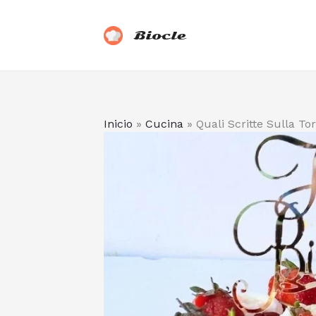
Vai
al
Biocle
contenuto
Inicio
»
Cucina
»
Quali Scritte Sulla T