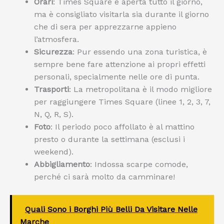
Orari
: Times Square è aperta tutto il giorno,
ma è consigliato visitarla sia durante il giorno
che di sera per apprezzarne appieno
l’atmosfera.
Sicurezza
: Pur essendo una zona turistica, è
sempre bene fare attenzione ai propri effetti
personali, specialmente nelle ore di punta.
Trasporti
: La metropolitana è il modo migliore
per raggiungere Times Square (linee 1, 2, 3, 7,
N, Q, R, S).
Foto
: Il periodo poco affollato è al mattino
presto o durante la settimana (esclusi i
weekend).
Abbigliamento
: Indossa scarpe comode,
perché ci sarà molto da camminare!
Quali Sono i Borghi Più Belli Da Visitare Nelle
Marche