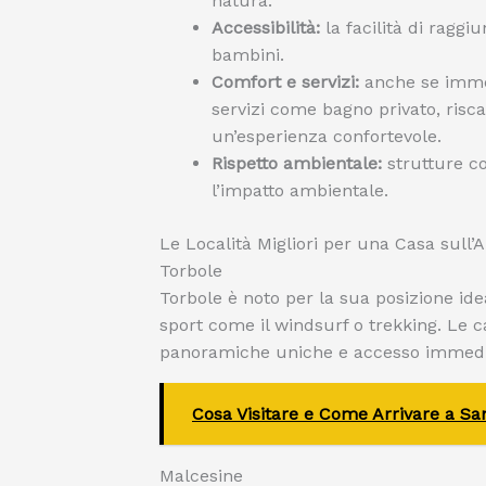
natura.
Accessibilità:
la facilità di raggi
bambini.
Comfort e servizi:
anche se immer
servizi come bagno privato, risc
un’esperienza confortevole.
Rispetto ambientale:
strutture co
l’impatto ambientale.
Le Località Migliori per una Casa sull’
Torbole
Torbole è noto per la sua posizione id
sport come il windsurf o trekking. Le c
panoramiche uniche e accesso immediat
Cosa Visitare e Come Arrivare a San
Malcesine