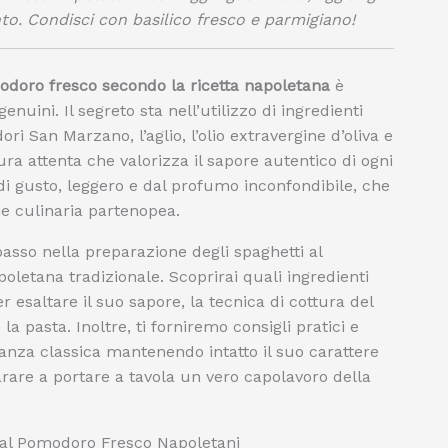
nto. Condisci con basilico fresco e parmigiano!
odoro fresco secondo la ricetta napoletana
è
nuini. Il segreto sta nell’utilizzo di ingredienti
ri San Marzano, l’aglio, l’olio extravergine d’oliva e
tura attenta che valorizza il sapore autentico di ogni
 di gusto, leggero e dal profumo inconfondibile, che
e culinaria partenopea.
asso nella preparazione degli spaghetti al
letana tradizionale. Scoprirai quali ingredienti
 esaltare il suo sapore, la tecnica di cottura del
a pasta. Inoltre, ti forniremo consigli pratici e
tanza classica mantenendo intatto il suo carattere
rare a portare a tavola un vero capolavoro della
ti al Pomodoro Fresco Napoletani