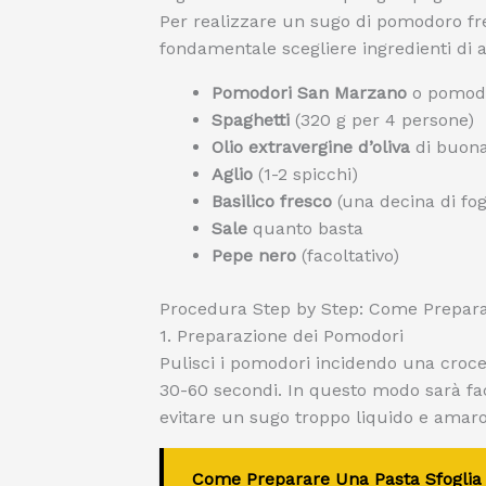
Per realizzare un sugo di pomodoro fr
fondamentale scegliere ingredienti di al
Pomodori San Marzano
o pomodo
Spaghetti
(320 g per 4 persone)
Olio extravergine d’oliva
di buona
Aglio
(1-2 spicchi)
Basilico fresco
(una decina di fog
Sale
quanto basta
Pepe nero
(facoltativo)
Procedura Step by Step: Come Prepara
1. Preparazione dei Pomodori
Pulisci i pomodori incidendo una croce
30-60 secondi. In questo modo sarà facil
evitare un sugo troppo liquido e amaro.
Come Preparare Una Pasta Sfoglia 