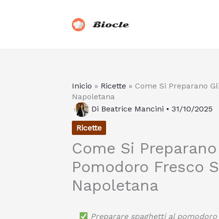
Vai
al
Biocle
contenuto
Inicio
»
Ricette
»
Come Si Preparano Gli
Napoletana
Di
Beatrice Mancini
•
31/10/2025
Ricette
Come Si Preparano 
Pomodoro Fresco S
Napoletana
Preparare spaghetti al pomodoro fr