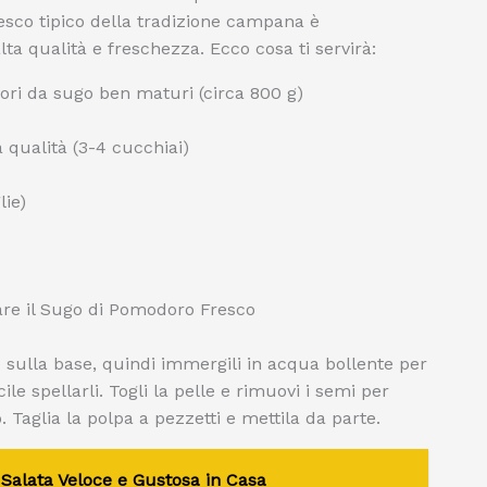
esco tipico della tradizione campana è
ta qualità e freschezza. Ecco cosa ti servirà:
ri da sugo ben maturi (circa 800 g)
 qualità (3-4 cucchiai)
lie)
re il Sugo di Pomodoro Fresco
 sulla base, quindi immergili in acqua bollente per
e spellarli. Togli la pelle e rimuovi i semi per
 Taglia la polpa a pezzetti e mettila da parte.
Salata Veloce e Gustosa in Casa