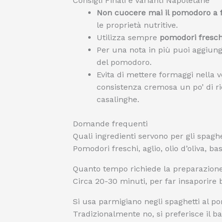
Consigli Finali e Varianti Napoletane
Non cuocere mai il pomodoro a 
le proprietà nutritive.
Utilizza sempre
pomodori fresch
Per una nota in più puoi aggiung
del pomodoro.
Evita di mettere formaggi nella 
consistenza cremosa un po’ di ric
casalinghe.
Domande frequenti
Quali ingredienti servono per gli spagh
Pomodori freschi, aglio, olio d’oliva, ba
Quanto tempo richiede la preparazion
Circa 20-30 minuti, per far insaporire b
Si usa parmigiano negli spaghetti al p
Tradizionalmente no, si preferisce il ba