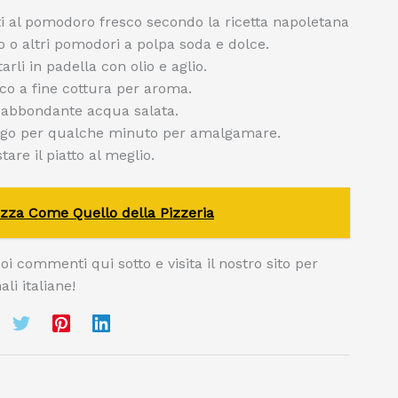
ti al pomodoro fresco secondo la ricetta napoletana
 o altri pomodori a polpa soda e dolce.
arli in padella con olio e aglio.
sco a fine cottura per aroma.
n abbondante acqua salata.
 sugo per qualche minuto per amalgamare.
re il piatto al meglio.
zza Come Quello della Pizzeria
oi commenti qui sotto e visita il nostro sito per
ali italiane!