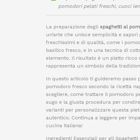
pomodori pelati freschi, cuoci le
La preparazione degli
spaghetti al pom
un’arte che unisce semplicità e sapori ge
freschissimi e di qualità, come i pomodo
basilico fresco, e in una tecnica di cot
elemento. Il risultato è un piatto ricco
rappresenta un simbolo della tradizion
In questo articolo ti guideremo passo p
pomodoro fresco secondo la ricetta napo
scegliere, come trattare il pomodoro per
sugo e la giusta procedura per condire l
varianti per personalizzare questa pie
autentico. Continua a leggere per impa
cucina italiana!
Ingredienti Essenziali per gli Spaghet