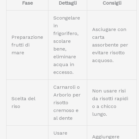
Fase
Dettagli
Consigli
Scongelare
in
Asciugare con
frigorifero,
Preparazione
carta
scolare
frutti di
assorbente per
bene,
mare
evitare risotto
eliminare
acquoso.
acqua in
eccesso.
Carnaroli o
Non usare risi
Arborio per
Scelta del
da risotti rapidi
risotto
riso
o a chicco
cremoso e
lungo.
al dente
Usare
Aggiungere