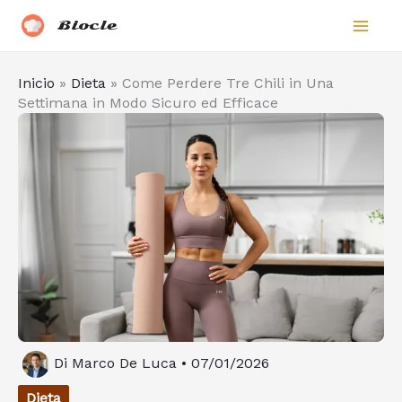
Vai
Biocle
al
contenuto
Inicio
»
Dieta
»
Come Perdere Tre Chili in Una
Settimana in Modo Sicuro ed Efficace
Di
Marco De Luca
•
07/01/2026
Dieta