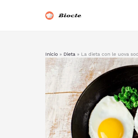
Vai
al
Biocle
contenuto
Inicio
»
Dieta
»
La dieta con le uova sod