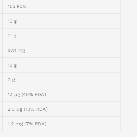
155 kcal
13 g
11 g
373 mg
1.1 g
0 g
1.1 µg (46% RDA)
2.0 µg (13% RDA)
1.2 mg (7% RDA)