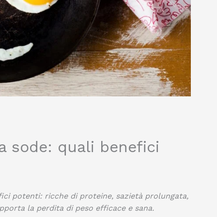
a sode: quali benefici
ci potenti: ricche di proteine, sazietà prolungata,
porta la perdita di peso efficace e sana.