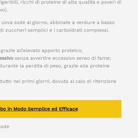
eribili, ricchi di proteine di alta qualità e poveri di
vo).
3 uova sode al giorno, abbinate a verdure a basso
gli zuccheri semplici e i carboidrati complessi.
, grazie all’elevato apporto proteico;
essivo
senza avvertire eccessivo senso di fame;
urante la perdita di peso, grazie alle proteine
utto nei primi giorni, dovuta al calo di ritenzione
ibo in Modo Semplice ed Efficace
 sode