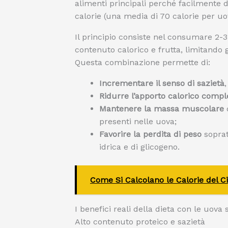
alimenti principali perché facilmente dig
calorie (una media di 70 calorie per uo
Il principio consiste nel consumare 2-
contenuto calorico e frutta, limitando 
Questa combinazione permette di:
Incrementare il senso di sazietà
Ridurre l’apporto calorico compl
Mantenere la massa muscolare
d
presenti nelle uova;
Favorire la perdita di peso
sopratt
idrica e di glicogeno.
Come Si Calcolano le Calorie del C
I benefici reali della dieta con le uova
Alto contenuto proteico e sazietà