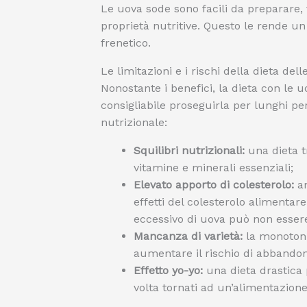
Le uova sode sono facili da preparare,
proprietà nutritive. Questo le rende un
frenetico.
Le limitazioni e i rischi della dieta del
Nonostante i benefici, la dieta con le 
consigliabile proseguirla per lunghi p
nutrizionale:
Squilibri nutrizionali:
una dieta tr
vitamine e minerali essenziali;
Elevato apporto di colesterolo:
an
effetti del colesterolo alimenta
eccessivo di uova può non essere
Mancanza di varietà:
la monotoni
aumentare il rischio di abbandon
Effetto yo-yo:
una dieta drastica p
volta tornati ad un’alimentazion