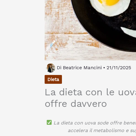
Di
Beatrice Mancini
•
21/11/2025
Dieta
La dieta con le uov
offre davvero
La dieta con uova sode offre benefi
accelera il metabolismo e sup