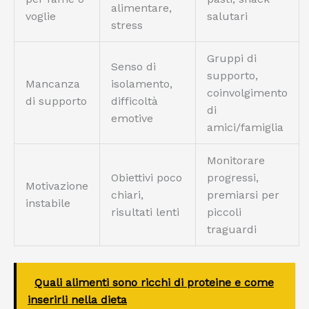
alimentare,
voglie
salutari
stress
Gruppi di
Senso di
supporto,
Mancanza
isolamento,
coinvolgimento
di supporto
difficoltà
di
emotive
amici/famiglia
Monitorare
Obiettivi poco
progressi,
Motivazione
chiari,
premiarsi per
instabile
risultati lenti
piccoli
traguardi
Quali alimenti sono ricchi di proteine e come
inserirli nella dieta