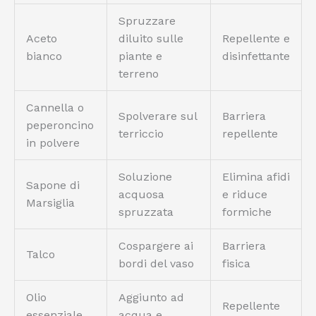
Spruzzare
Aceto
diluito sulle
Repellente e
bianco
piante e
disinfettante
terreno
Cannella o
Spolverare sul
Barriera
peperoncino
terriccio
repellente
in polvere
Soluzione
Elimina afidi
Sapone di
acquosa
e riduce
Marsiglia
spruzzata
formiche
Cospargere ai
Barriera
Talco
bordi del vaso
fisica
Olio
Aggiunto ad
Repellente
essenziale
acqua e