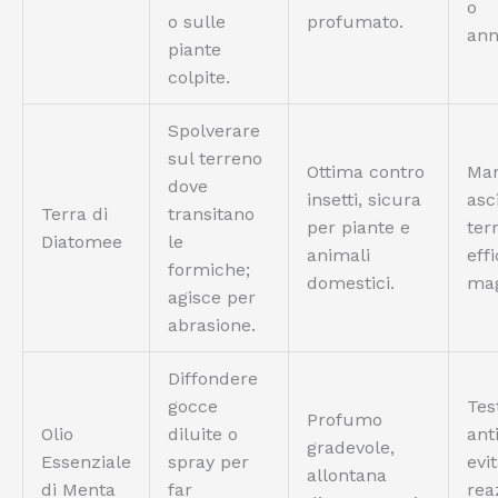
o
o sulle
profumato.
ann
piante
colpite.
Spolverare
sul terreno
Ottima contro
Man
dove
insetti, sicura
asci
Terra di
transitano
per piante e
ter
Diatomee
le
animali
eff
formiche;
domestici.
mag
agisce per
abrasione.
Diffondere
gocce
Tes
Profumo
Olio
diluite o
ant
gradevole,
Essenziale
spray per
evi
allontana
di Menta
far
rea