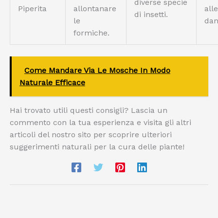
diverse specie
Piperita
allontanare
all
di insetti.
le
dan
formiche.
Come Mandare Via Le Mosche In Modo
Naturale Efficace
Hai trovato utili questi consigli? Lascia un
commento con la tua esperienza e visita gli altri
articoli del nostro sito per scoprire ulteriori
suggerimenti naturali per la cura delle piante!