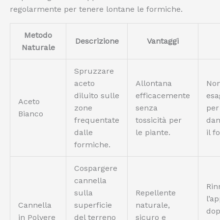
regolarmente per tenere lontane le formiche.
Metodo
Descrizione
Vantaggi
Naturale
Spruzzare
aceto
Allontana
No
diluito sulle
efficacemente
esa
Aceto
zone
senza
per
Bianco
frequentate
tossicità per
dan
dalle
le piante.
il f
formiche.
Cospargere
cannella
Rin
sulla
Repellente
l’a
Cannella
superficie
naturale,
dop
in Polvere
del terreno
sicuro e