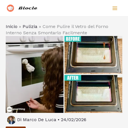
Vai
Biocle
al
contenuto
Inicio
»
Pulizia
»
Come Pulire il Vetro del Forno
Interno Senza Smontarlo Facilmente
Di
Marco De Luca
•
24/02/2026