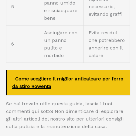
panno umido
5
necessario,
e risciacquare
evitando graffi
bene
Asciugare con
Evita residui
un panno
che potrebbero
6
pulito e
annerire con il
morbido
calore
Come scegliere il miglior anticalcare per ferro
da stiro Rowenta
Se hai trovato utile questa guida, lascia i tuoi
commenti qui sotto! Non dimenticare di esplorare
gli altri articoli del nostro sito per ulteriori consigli
sulla pulizia e la manutenzione della casa.