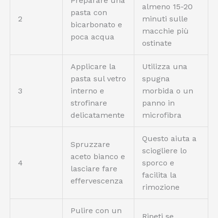
Preparare una
almeno 15-20
pasta con
2
minuti sulle
bicarbonato e
macchie più
poca acqua
ostinate
Applicare la
Utilizza una
pasta sul vetro
spugna
3
interno e
morbida o un
strofinare
panno in
delicatamente
microfibra
Questo aiuta a
Spruzzare
sciogliere lo
aceto bianco e
4
sporco e
lasciare fare
facilita la
effervescenza
rimozione
Pulire con un
Ripeti se