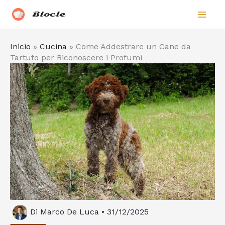
Vai
Biocle
al
contenuto
Inicio
»
Cucina
»
Come Addestrare un Cane da
Tartufo per Riconoscere i Profumi
Di
Marco De Luca
•
31/12/2025