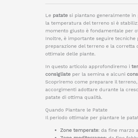
Le
patate
si piantano generalmente in p
la temperatura del terreno si è stabilizz
momento giusto è fondamentale per o
Inoltre, è importante seguire tecniche
preparazione del terreno e la corretta d
ottimale delle piante.
In questo articolo approfondiremo i
te
consigliate
per la semina e alcuni
consi
Scopriremo come preparare il terreno, s
accorgimenti adottare durante la cres
patate di ottima qualità.
Quando Piantare le Patate
Il periodo ottimale per piantare le pat
Zone temperate
: da fine marzo a 
Zone mediterranee
: da fine feb