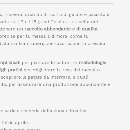
rimavera, quando il rischio di gelate è passato e
ata tra i 7 e i 15 gradi Celsius. La scelta del
ttenere un
raccolto abbondante e di qualità
.
 precise per la messa a dimora, come la
istanza tra i tuberi, che favoriscono la crescita
mpi ideali
per piantare le patate, le
metodologie
gli pratici
per migliorare la resa del raccolto.
cegliere le patate da interrare, e quali
cita, per assicurare una produzione abbondante e
ate varia a seconda della zona climatica:
inizio aprile.
braio a metà marzo.