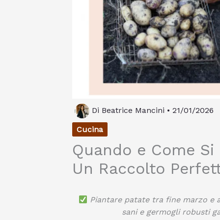
Di
Beatrice Mancini
•
21/01/2026
Cucina
Quando e Come Si P
Un Raccolto Perfet
Piantare patate tra fine marzo e a
sani e germogli robusti g