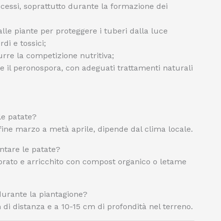
essi, soprattutto durante la formazione dei
alle piante per proteggere i tuberi dalla luce
di e tossici;
rre la competizione nutritiva;
e il peronospora, con adeguati trattamenti naturali
le patate?
fine marzo a metà aprile, dipende dal clima locale.
ntare le patate?
vorato e arricchito con compost organico o letame
 durante la piantagione?
di distanza e a 10-15 cm di profondità nel terreno.