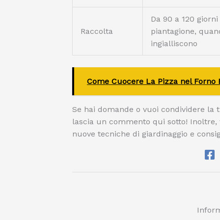
Da 90 a 120 giorni
Raccolta
piantagione, quan
ingialliscono
Come Cuocere La Pizza nel Forno El
Se hai domande o vuoi condividere la t
lascia un commento qui sotto! Inoltre, vi
nuove tecniche di giardinaggio e consigl
Inform