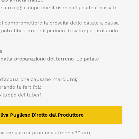
le a maggio, dopo che il rischio di gelate è passato.
di compromettere la crescita delle patate a causa
potrebbe ridurre il periodo di sviluppo, limitando
te
 dalla
preparazione del terreno
. Le patate
ni d’acqua che causano marciumi;
orando la fertilità;
sviluppo dei tuberi.
liva Pugliese Diretto dal Produttore
n una vangatura profonda almeno 30 cm,