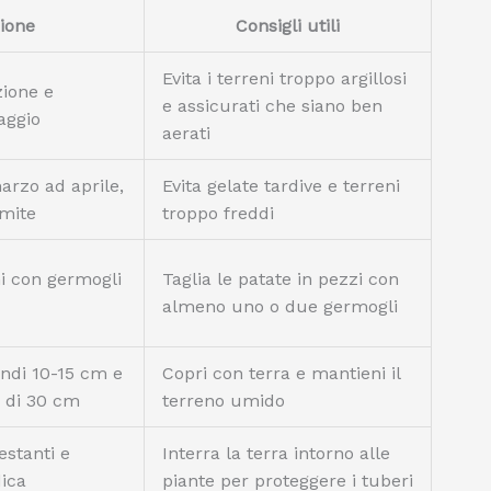
ione
Consigli utili
Evita i terreni troppo argillosi
ione e
e assicurati che siano ben
aggio
aerati
arzo ad aprile,
Evita gelate tardive e terreni
 mite
troppo freddi
ni con germogli
Taglia le patate in pezzi con
almeno uno o due germogli
ondi 10-15 cm e
Copri con terra e mantieni il
e di 30 cm
terreno umido
estanti e
Interra la terra intorno alle
dica
piante per proteggere i tuberi