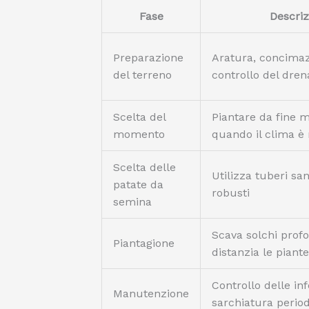
Fase
Descriz
Preparazione
Aratura, concimaz
del terreno
controllo del dren
Scelta del
Piantare da fine m
momento
quando il clima è
Scelta delle
Utilizza tuberi sa
patate da
robusti
semina
Scava solchi prof
Piantagione
distanzia le piant
Controllo delle inf
Manutenzione
sarchiatura perio