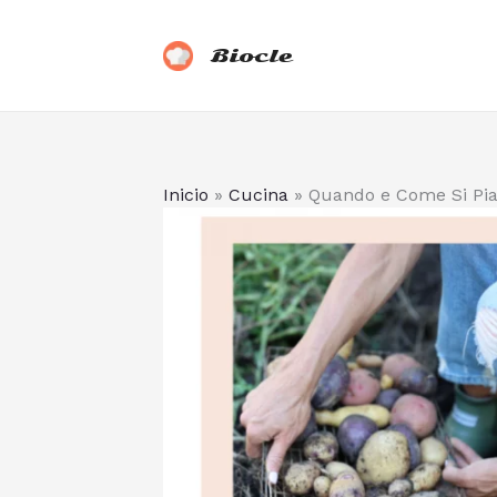
Vai
al
Biocle
contenuto
Inicio
»
Cucina
»
Quando e Come Si Pia