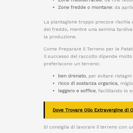
Zone fredde o montane
: da apri
La piantagione troppo precoce rischia 
del freddo, mentre una semina tardiva 
la produzione.
Come Preparare il Terreno per le Pata
Il successo del raccolto dipende molto
preferiscono un terreno:
ben drenato
, per evitare ristag
ricco di sostanza organica
, migli
leggero e soffice
, facilitando lo 
Dove Trovare Olio Extravergine di O
Si consiglia di lavorare il terreno co