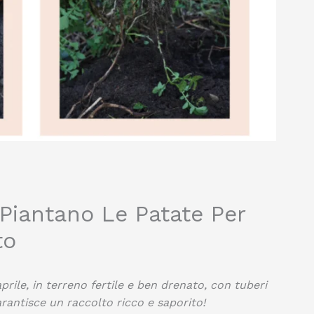
iantano Le Patate Per
to
prile, in terreno fertile e ben drenato, con tuberi
arantisce un raccolto ricco e saporito!