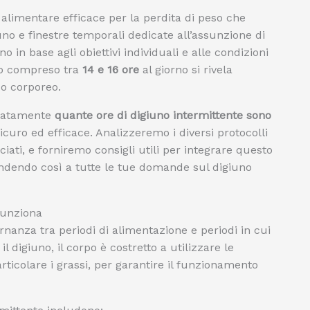
alimentare efficace per la perdita di peso che
uno e finestre temporali dedicate all’assunzione di
no in base agli obiettivi individuali e alle condizioni
no compreso tra
14 e 16 ore
al giorno si rivela
so corporeo.
liatamente
quante ore di digiuno intermittente sono
uro ed efficace. Analizzeremo i diversi protocolli
ociati, e forniremo consigli utili per integrare questo
ndendo così a tutte le tue domande sul digiuno
Funziona
ternanza tra periodi di alimentazione e periodi in cui
il digiuno, il corpo è costretto a utilizzare le
rticolare i grassi, per garantire il funzionamento