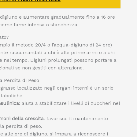
 di digiuno e aumentare gradualmente fino a 16 ore
li come fame intensa o stanchezza.
ato?
empio il metodo 20/4 o l’acqua-digiuno di 24 ore)
nte raccomandati a chi è alle prime armi o a chi
le nel tempo. Digiuni prolungati possono portare a
zionali se non gestiti con attenzione.
la Perdita di Peso
il grasso localizzato negli organi interni è un serio
etaboliche.
nsulinica
: aiuta a stabilizzare i livelli di zuccheri nel
oni della crescita
: favorisce il mantenimento
a perdita di peso.
tre alle ore di digiuno, si impara a riconoscere i