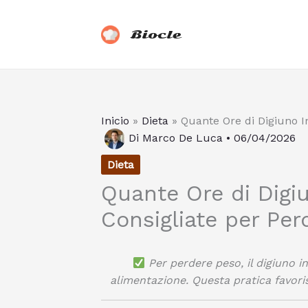
Vai
al
Biocle
contenuto
Inicio
»
Dieta
»
Quante Ore di Digiuno I
Di
Marco De Luca
•
06/04/2026
Dieta
Quante Ore di Digi
Consigliate per Per
Per perdere peso, il digiuno i
alimentazione. Questa pratica favori