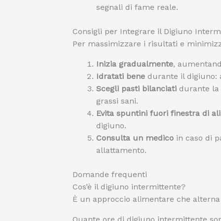
segnali di fame reale.
Consigli per Integrare il Digiuno Inter
Per massimizzare i risultati e minimizza
Inizia gradualmente
, aumentando
Idratati bene
durante il digiuno:
Scegli pasti bilanciati
durante la f
grassi sani.
Evita spuntini fuori finestra di 
digiuno.
Consulta un medico
in caso di p
allattamento.
Domande frequenti
Cos’è il digiuno intermittente?
È un approccio alimentare che alterna p
Quante ore di digiuno intermittente so