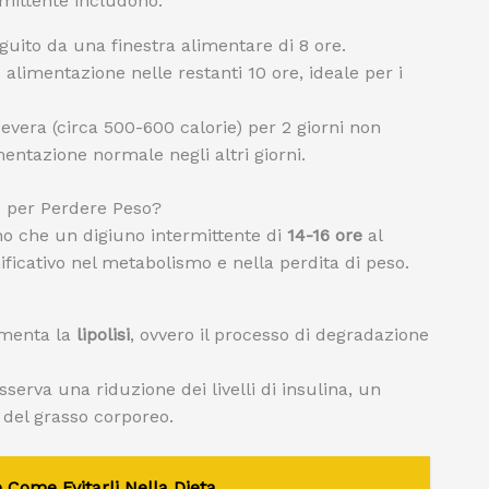
rmittente includono:
eguito da una finestra alimentare di 8 ore.
e alimentazione nelle restanti 10 ore, ideale per i
 severa (circa 500-600 calorie) per 2 giorni non
entazione normale negli altri giorni.
e per Perdere Peso?
no che un digiuno intermittente di
14-16 ore
al
ficativo nel metabolismo e nella perdita di peso.
ementa la
lipolisi
, ovvero il processo di degradazione
serva una riduzione dei livelli di insulina, un
 del grasso corporeo.
 Come Evitarli Nella Dieta