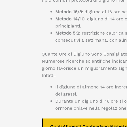
I più comuni protocolli di digiuno inte
Metodo 16/8
: digiuno di 16 ore s
Metodo 14/10
: digiuno di 14 ore 
principianti.
Metodo 5:2
: restrizione calorica
consecutivi a settimana, con alim
Quante Ore di Digiuno Sono Consigliat
Numerose ricerche scientifiche indica
giorno favorisce un miglioramento signi
Infatti:
Il digiuno di almeno 14 ore incr
dei grassi.
Durante un digiuno di 16 ore si os
ormone chiave nella regolazione
Quali Alimenti Contengono Nichel e