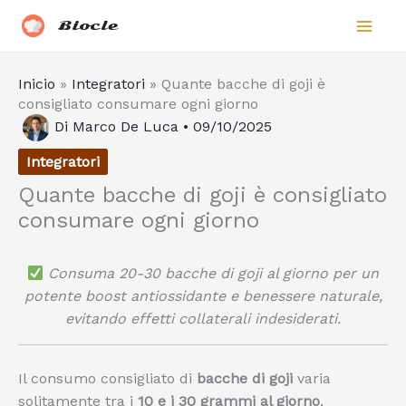
Vai
Biocle
al
contenuto
Inicio
»
Integratori
»
Quante bacche di goji è
consigliato consumare ogni giorno
Di
Marco De Luca
•
09/10/2025
Integratori
Quante bacche di goji è consigliato
consumare ogni giorno
Consuma 20-30 bacche di goji al giorno per un
potente boost antiossidante e benessere naturale,
evitando effetti collaterali indesiderati.
Il consumo consigliato di
bacche di goji
varia
solitamente tra i
10 e i 30 grammi al giorno
,