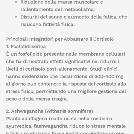
Riduzione della massa muscolare
e
rallentamento del metabolismo;
Disturbi del sonno
e aumento della fatica, che
riducono l’attività fisica.
Principali Integratori per Abbassare il Cortisolo
1. Fosfatidilserina
È un fosfolipide presente nelle membrane cellulari
che ha dimostrato
effetti significativi nel ridurre i
livelli di cortisolo post-allenamento
. Studi clinici
hanno evidenziato che l’assunzione di 300-400 mg
al giorno può contenere la risposta del cortisolo allo
stress fisico, permettendo una migliore gestione del
peso e della massa magra.
2. Ashwagandha (Withania somnifera)
Pianta adattogena molto usata nella medicina
ayurvedica, l’ashwagandha riduce lo stress mentale
e fisico modulando l’asse ipotalamo-ipofisi-surrene,