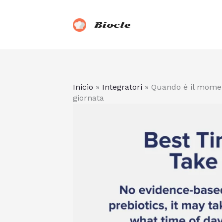
Vai
al
Biocle
contenuto
Inicio
»
Integratori
»
Quando è il momen
giornata