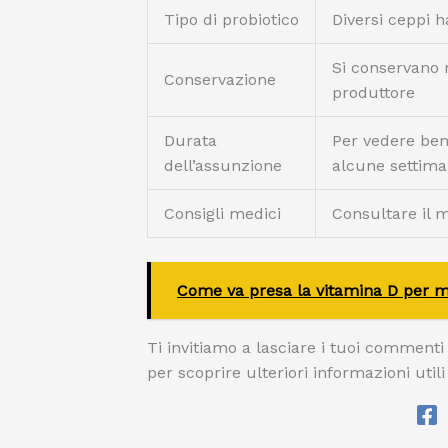
Tipo di probiotico
Diversi ceppi h
Si conservano m
Conservazione
produttore
Durata
Per vedere ben
dell’assunzione
alcune settim
Consigli medici
Consultare il m
Come va presa la vitamina D per 
Ti invitiamo a lasciare i tuoi commenti qu
per scoprire ulteriori informazioni utili