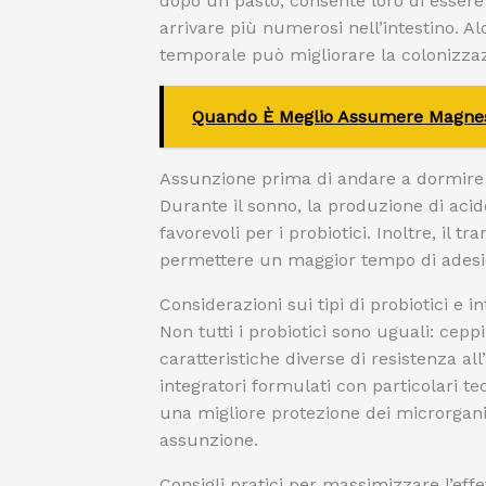
dopo un pasto, consente loro di essere 
arrivare più numerosi nell’intestino. A
temporale può migliorare la colonizzazi
Quando È Meglio Assumere Magnesi
Assunzione prima di andare a dormire
Durante il sonno, la produzione di aci
favorevoli per i probiotici. Inoltre, il t
permettere un maggior tempo di adesion
Considerazioni sui tipi di probiotici e in
Non tutti i probiotici sono uguali: cep
caratteristiche diverse di resistenza al
integratori formulati con particolari t
una migliore protezione dei microrga
assunzione.
Consigli pratici per massimizzare l’effet