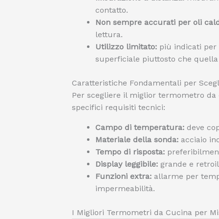
contatto.
Non sempre accurati per oli cald
lettura.
Utilizzo limitato:
più indicati pe
superficiale piuttosto che quella
Caratteristiche Fondamentali per Sceg
Per scegliere il miglior termometro da 
specifici requisiti tecnici:
Campo di temperatura:
deve copr
Materiale della sonda:
acciaio ino
Tempo di risposta:
preferibilment
Display leggibile:
grande e retroil
Funzioni extra:
allarme per temp
impermeabilità.
I Migliori Termometri da Cucina per Mis