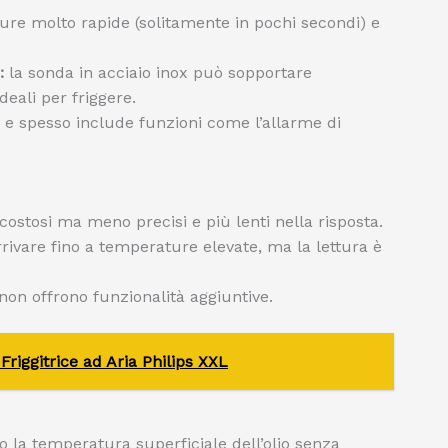
ture molto rapide (solitamente in pochi secondi) e
:
la sonda in acciaio inox può sopportare
eali per friggere.
ra e spesso include funzioni come l’allarme di
stosi ma meno precisi e più lenti nella risposta.
ivare fino a temperature elevate, ma la lettura è
non offrono funzionalità aggiuntive.
Friggitrice ad Aria Philips XXL
 la temperatura superficiale dell’olio senza