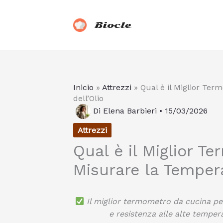
Vai
al
Biocle
contenuto
Inicio
»
Attrezzi
»
Qual è il Miglior Te
dell’Olio
Di
Elena Barbieri
•
15/03/2026
Attrezzi
Qual è il Miglior T
Misurare la Tempera
Il miglior termometro da cucina per 
e resistenza alle alte tempera