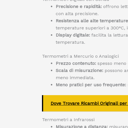
Precisione e rapidità:
offrono let
con alta precisione.
Resistenza alle alte temperature
temperature superiori a 300°C, id
Display digitale:
facilita la lettu
temperatura.
Termometri a Mercurio o Analogici
Prezzo contenuto:
spesso meno co
Scala di misurazione:
possono arr
meno immediata.
Meno pratici per uso frequente:
Dove Trovare Ricambi Originali per 
Termometri a Infrarossi
Misurazione a distanza:
misurano