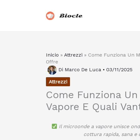
Vai
al
Biocle
contenuto
Inicio
»
Attrezzi
»
Come Funziona Un Mi
Offre
Di
Marco De Luca
•
03/11/2025
Attrezzi
Come Funziona Un 
Vapore E Quali Vant
Il microonde a vapore unisce on
cottura rapida, sana e 