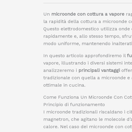
Un
microonde con cottura a vapore
rap
la rapidità della cottura a microonde c
Questo elettrodomestico utilizza onde 
rapidamente e, allo stesso tempo, sfru
modo uniforme, mantenendo inalterati s
In questo articolo approfondiremo il
f
vapore, illustrando i diversi sistemi i
analizzeremo i
principali vantaggi
offer
tradizionale con quella a microonde e 
ottimale in cucina.
Come Funziona Un Microonde Con Cott
Principio di funzionamento
I microonde tradizionali riscaldano i c
magnetron, che agitano le molecole d’
calore. Nel caso dei microonde con cott