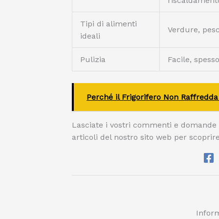
riscaldamento
Tipi di alimenti
Verdure, pesce
ideali
Pulizia
Facile, spess
Perché il Frigorifero Non Raffredda
Lasciate i vostri commenti e domande qu
articoli del nostro sito web per scoprir
Inform