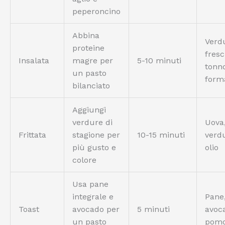
peperoncino
Abbina
Verd
proteine
fresc
Insalata
magre per
5-10 minuti
tonno
un pasto
form
bilanciato
Aggiungi
verdure di
Uova
Frittata
stagione per
10-15 minuti
verd
più gusto e
olio
colore
Usa pane
integrale e
Pane
Toast
avocado per
5 minuti
avoc
un pasto
pomo