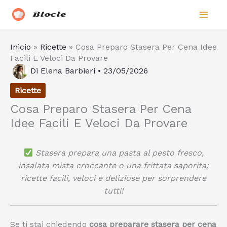
Vai
Biocle
al
contenuto
Inicio
»
Ricette
»
Cosa Preparo Stasera Per Cena Idee
Facili E Veloci Da Provare
Di
Elena Barbieri
•
23/05/2026
Ricette
Cosa Preparo Stasera Per Cena
Idee Facili E Veloci Da Provare
Stasera prepara una pasta al pesto fresco,
insalata mista croccante o una frittata saporita:
ricette facili, veloci e deliziose per sorprendere
tutti!
Se ti stai chiedendo
cosa preparare stasera per cena