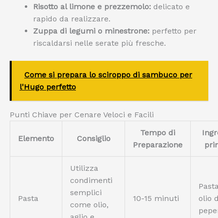
Risotto al limone e prezzemolo:
delicato e
rapido da realizzare.
Zuppa di legumi o minestrone:
perfetto per
riscaldarsi nelle serate più fresche.
Come si prepara lo sciroppo di sambuco per
l'Hugo perfetto
Punti Chiave per Cenare Veloci e Facili
Tempo di
Ingr
Elemento
Consiglio
Preparazione
pri
Utilizza
condimenti
Pasta
semplici
Pasta
10-15 minuti
olio d
come olio,
pepe
aglio e