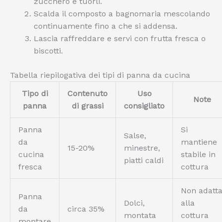
zucchero e tuorli.
Scalda il composto a bagnomaria mescolando
continuamente fino a che si addensa.
Lascia raffreddare e servi con frutta fresca o
biscotti.
Tabella riepilogativa dei tipi di panna da cucina
Tipo di
Contenuto
Uso
Note
panna
di grassi
consigliato
Panna
Si
Salse,
da
mantiene
15-20%
minestre,
cucina
stabile in
piatti caldi
fresca
cottura
Non adatt
Panna
Dolci,
alla
da
circa 35%
montata
cottura
montare