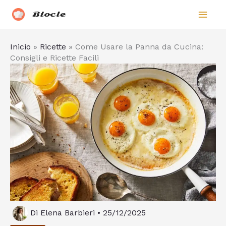
Vai
Biocle
al
contenuto
Inicio
»
Ricette
»
Come Usare la Panna da Cucina:
Consigli e Ricette Facili
Di
Elena Barbieri
•
25/12/2025