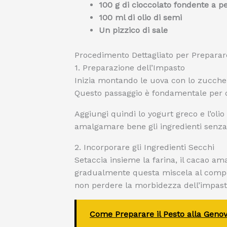
100 g di cioccolato fondente a p
100 ml di olio di semi
Un pizzico di sale
Procedimento Dettagliato per Preparare
1. Preparazione dell’Impasto
Inizia montando le uova con lo zucche
Questo passaggio è fondamentale per d
Aggiungi quindi lo yogurt greco e l’oli
amalgamare bene gli ingredienti senza
2. Incorporare gli Ingredienti Secchi
Setaccia insieme la farina, il cacao amar
gradualmente questa miscela al compos
non perdere la morbidezza dell’impast
Come Preparare il Pesto alla Genove