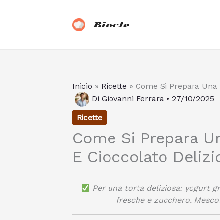
Vai
al
Biocle
contenuto
Inicio
»
Ricette
»
Come Si Prepara Una T
Di
Giovanni Ferrara
•
27/10/2025
Ricette
Come Si Prepara Un
E Cioccolato Delizi
Per una torta deliziosa: yogurt 
fresche e zucchero. Mescola