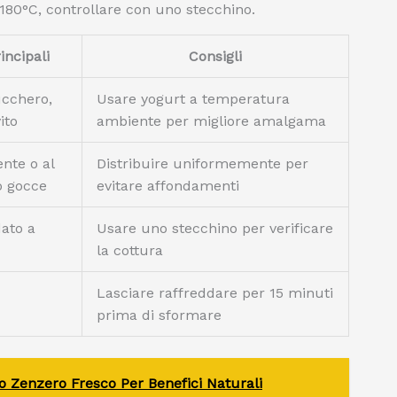
 180°C, controllare con uno stecchino.
incipali
Consigli
ucchero,
Usare yogurt a temperatura
ito
ambiente per migliore amalgama
nte o al
Distribuire uniformemente per
 o gocce
evitare affondamenti
dato a
Usare uno stecchino per verificare
la cottura
Lasciare raffreddare per 15 minuti
prima di sformare
 Zenzero Fresco Per Benefici Naturali