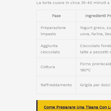
La torta cuoce in circa 35-40 minuti a
Fase
Ingredienti Pr
Preparazione
Yogurt greco, z
impasto
uova, farina, liev
Aggiunta
Cioccolato fonde
cioccolato
latte a pezzetti
Forno preriscal
Cottura
180°C
Raffreddamento
Griglia per dolci
Come Preparare Una Tisana Con Lo