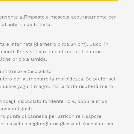
o fondente all’impasto e mescola accuratamente per
all’interno della torta.
ta e infarinata (diametro circa 24 cm). Cuoci in
inuti. Per verificare la cottura, utilizza uno
alche briciola umida.
gurt Greco e Cioccolato
intero per aumentare la morbidezza. Se preferisci
i usare yogurt magro, ma la torta risulterà meno
o scegli cioccolato fondente 70%, oppure mixa
onda dei gusti.
na punta di cannella per arricchire il sapore.
ro a velo o aggiungi una glassa al cioccolato per