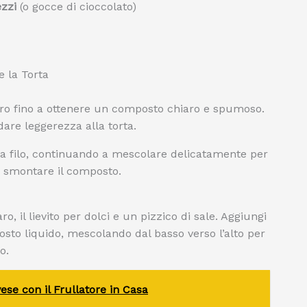
ezzi
(o gocce di cioccolato)
 la Torta
ro fino a ottenere un composto chiaro e spumoso.
are leggerezza alla torta.
o a filo, continuando a mescolare delicatamente per
 smontare il composto.
o, il lievito per dolci e un pizzico di sale. Aggiungi
to liquido, mescolando dal basso verso l’alto per
o.
se con il Frullatore in Casa