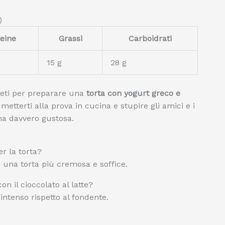
)
eine
Grassi
Carboidrati
15 g
28 g
greti per preparare una
torta con yogurt greco e
 metterti alla prova in cucina e stupire gli amici e i
ma davvero gustosa.
er la torta?
r una torta più cremosa e soffice.
on il cioccolato al latte?
intenso rispetto al fondente.