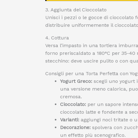
3. Aggiunta del Cioccolato
Unisci i pezzi o le gocce di cioccolat
distribuire uniformemente il cioccolato 
4. Cottura
Versa l’impasto in una tortiera imburra
forno preriscaldato a 180°C per 35-40 m
stecchino: deve uscire pulito o con qu
Consigli per una Torta Perfetta con Yo
Yogurt Greco:
scegli uno yogurt 
una versione meno calorica, puo
cremosa.
Cioccolato:
per un sapore intens
cioccolato latte e fondente a sec
Varianti:
aggiungi noci tritate o u
Decorazione:
spolvera con zucche
un effetto più scenografico.