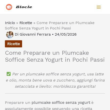
Vai
Biocle
al
contenuto
Inicio
»
Ricette
»
Come Preparare un Plumcake
Soffice Senza Yogurt in Pochi Passi
Di
Giovanni Ferrara
•
24/05/2026
Ricette
Come Preparare un Plumcake
Soffice Senza Yogurt in Pochi Passi
Per un plumcake soffice senza yogurt, usa latte
e olio, monta bene uova e zucchero, aggiungi farina
setacciata e lievito: morbidezza garantita!
Preparare un
plumcake soffice senza yogurt
è
assolutamente possibile seguendo una ricetta