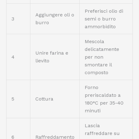
Preferisci olio di
Aggiungere oli o
3
semi o burro
burro
ammorbidito
Mescola
delicatamente
Unire farina e
4
per non
lievito
smontare il
composto
Forno
preriscaldato a
5
Cottura
180°C per 35-40
minuti
Lascia
raffreddare su
6
Raffreddamento