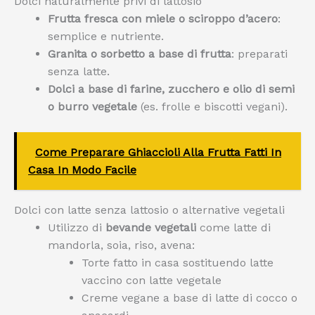
Dolci naturalmente privi di lattosio
Frutta fresca con miele o sciroppo d’acero
:
semplice e nutriente.
Granita o sorbetto a base di frutta
: preparati
senza latte.
Dolci a base di farine, zucchero e olio di semi
o burro vegetale
(es. frolle e biscotti vegani).
Come Preparare Ghiaccioli Alla Frutta Fatti In
Casa In Modo Facile
Dolci con latte senza lattosio o alternative vegetali
Utilizzo di
bevande vegetali
come latte di
mandorla, soia, riso, avena:
Torte fatto in casa sostituendo latte
vaccino con latte vegetale
Creme vegane a base di latte di cocco o