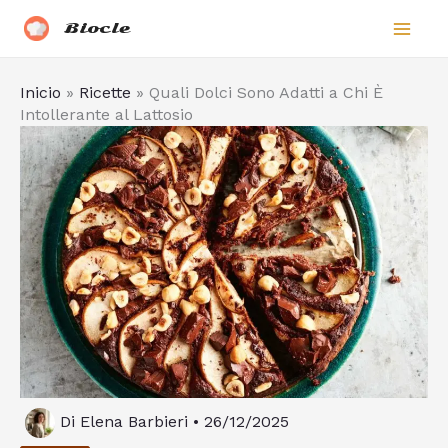
Vai
Biocle
al
contenuto
Inicio
»
Ricette
»
Quali Dolci Sono Adatti a Chi È
Intollerante al Lattosio
Di
Elena Barbieri
•
26/12/2025