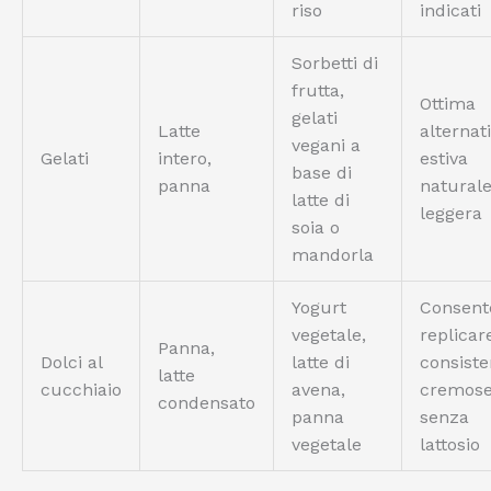
riso
indicati
Sorbetti di
frutta,
Ottima
gelati
Latte
alternat
vegani a
Gelati
intero,
estiva
base di
panna
naturale
latte di
leggera
soia o
mandorla
Yogurt
Consent
vegetale,
replicar
Panna,
Dolci al
latte di
consist
latte
cucchiaio
avena,
cremos
condensato
panna
senza
vegetale
lattosio