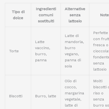
Ingredienti
Alternative
Tipo di
comuni
senza
Note
dolce
sostituiti
lattosio
Perfette
Latte di
con frut
Latte
mandorla,
fresca o
vaccino,
burro
Torte
cioccola
burro,
vegano,
fondent
panna
panna di
senza
soia
lattosio
Olio di
Molti
cocco,
biscotti 
margarina
riso o
Biscotti
Burro, latte
vegetale,
senza
latte di
burro s