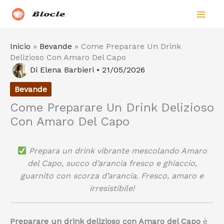
Vai
Biocle
al
contenuto
Inicio
»
Bevande
»
Come Preparare Un Drink
Delizioso Con Amaro Del Capo
Di
Elena Barbieri
•
21/05/2026
Bevande
Come Preparare Un Drink Delizioso
Con Amaro Del Capo
Prepara un drink vibrante mescolando Amaro
del Capo, succo d’arancia fresco e ghiaccio,
guarnito con scorza d’arancia. Fresco, amaro e
irresistibile!
Preparare un drink delizioso con Amaro del Capo
è