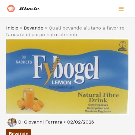
Vai
Biocle
al
contenuto
Inicio
»
Bevande
»
Quali bevande aiutano a favorire
l’andare di corpo naturalmente
Di
Giovanni Ferrara
•
02/02/2026
Bevande