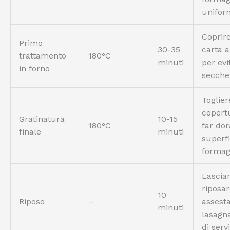
unifo
Coprir
Primo
30-35
carta 
trattamento
180°C
minuti
per evi
in forno
secche
Toglier
copert
Gratinatura
10-15
180°C
far dor
finale
minuti
superfi
formag
Lascia
riposar
10
Riposo
–
assesta
minuti
lasagn
di serv