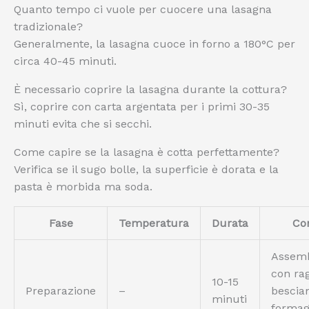
Quanto tempo ci vuole per cuocere una lasagna
tradizionale?
Generalmente, la lasagna cuoce in forno a 180°C per
circa 40-45 minuti.
È necessario coprire la lasagna durante la cottura?
Sì, coprire con carta argentata per i primi 30-35
minuti evita che si secchi.
Come capire se la lasagna è cotta perfettamente?
Verifica se il sugo bolle, la superficie è dorata e la
pasta è morbida ma soda.
Fase
Temperatura
Durata
Con
Assem
con ra
10-15
Preparazione
–
bescia
minuti
formag