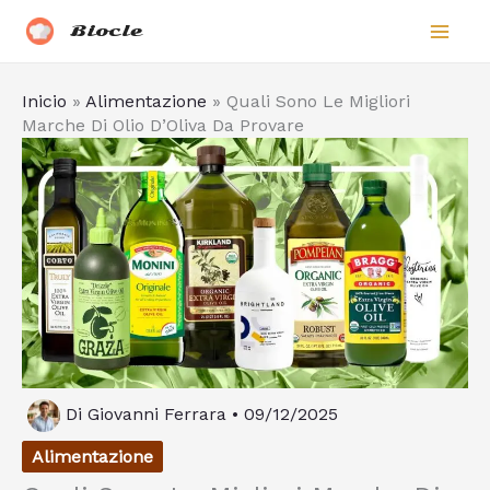
Vai
Biocle
al
contenuto
Inicio
»
Alimentazione
»
Quali Sono Le Migliori
Marche Di Olio D’Oliva Da Provare
Di
Giovanni Ferrara
•
09/12/2025
Alimentazione