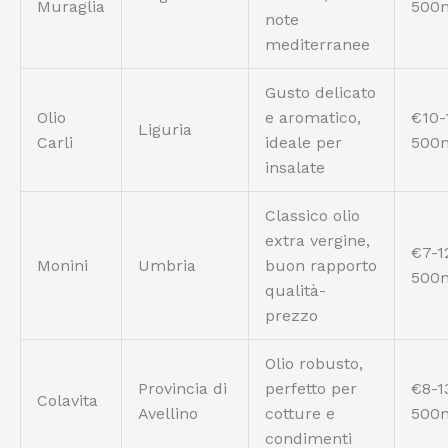
Muraglia
500
note
mediterranee
Gusto delicato
Olio
e aromatico,
€10-
Liguria
Carli
ideale per
500
insalate
Classico olio
extra vergine,
€7-1
Monini
Umbria
buon rapporto
500
qualità-
prezzo
Olio robusto,
Provincia di
perfetto per
€8-1
Colavita
Avellino
cotture e
500
condimenti