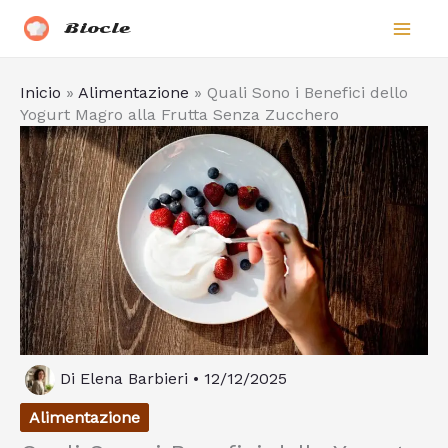
Vai
Biocle
al
contenuto
Inicio
»
Alimentazione
»
Quali Sono i Benefici dello
Yogurt Magro alla Frutta Senza Zucchero
Di
Elena Barbieri
•
12/12/2025
Alimentazione