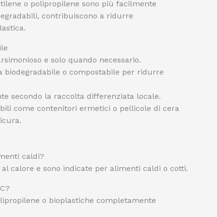
etilene o polipropilene sono più facilmente
iodegradabili, contribuiscono a ridurre
astica.
ile
parsimonioso e solo quando necessario.
tta biodegradabile o compostabile per ridurre
te secondo la raccolta differenziata locale.
bili come contenitori ermetici o pellicole di cera
icura.
menti caldi?
al calore e sono indicate per alimenti caldi o cotti.
VC?
olipropilene o bioplastiche completamente