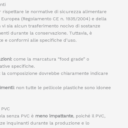
nti
r rispettare le normative di sicurezza alimentare
ne Europea (Regolamento CE n. 1935/2004) e della
vi sia alcun trasferimento nocivo di sostanze
menti durante la conservazione. Tuttavia, è
te e conformi alle specifiche d’uso.
zioni:
come la marcatura “food grade” o
tive specifiche.
:
la composizione dovrebbe chiaramente indicare
limenti:
non tutte le pellicole plastiche sono idonee
a PVC
cola senza PVC è
meno impattante
, poiché il PVC,
nze inquinanti durante la produzione e lo