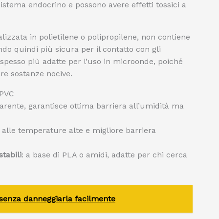
sistema endocrino e possono avere effetti tossici a
alizzata in polietilene o polipropilene, non contiene
ando quindi più sicura per il contatto con gli
o spesso più adatte per l’uso in microonde, poiché
are sostanze nocive.
 PVC
sparente, garantisce ottima barriera all’umidità ma
e alle temperature alte e migliore barriera
tabili
: a base di PLA o amidi, adatte per chi cerca
senza danneggiarla facilmente