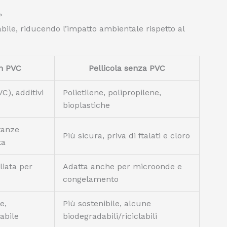
?
labile, riducendo l’impatto ambientale rispetto al
on PVC
Pellicola senza PVC
VC), additivi
Polietilene, polipropilene,
bioplastiche
tanze
Più sicura, priva di ftalati e cloro
ta
iata per
Adatta anche per microonde e
congelamento
e,
Più sostenibile, alcune
labile
biodegradabili/riciclabili