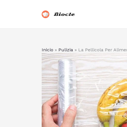
Vai
al
Biocle
contenuto
Inicio
»
Pulizia
»
La Pellicola Per Alim