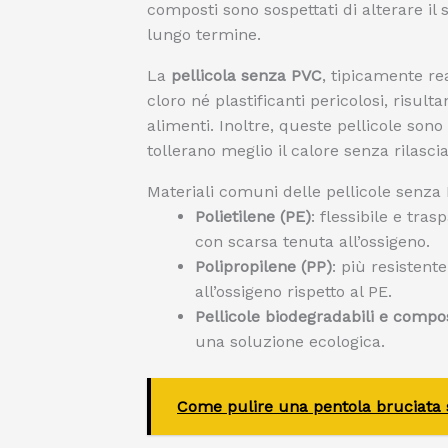
composti sono sospettati di alterare il 
lungo termine.
La
pellicola senza PVC
, tipicamente re
cloro né plastificanti pericolosi, risult
alimenti. Inoltre, queste pellicole son
tollerano meglio il calore senza rilasci
Materiali comuni delle pellicole senza
Polietilene (PE)
: flessibile e tra
con scarsa tenuta all’ossigeno.
Polipropilene (PP)
: più resistent
all’ossigeno rispetto al PE.
Pellicole biodegradabili e compos
una soluzione ecologica.
Come pulire una pentola bruciata 