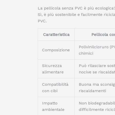
La pellicola senza PVC è più ecologica
Sì, è più sostenibile e facilmente ricic
PVC.
Caratteristica
Pellicola c
Polivinilcloruro (P
Composizione
chimici
Sicurezza
Può rilasciare sos
alimentare
nocive se riscalda
Compatibilità
Buona ma sconsigl
con cibi
riscaldamenti
Impatto
Non biodegradabil
ambientale
difficilmente ricic