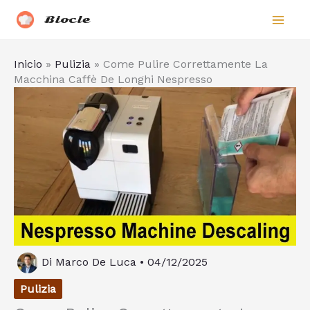
Vai
Biocle
al
contenuto
Inicio
»
Pulizia
»
Come Pulire Correttamente La
Macchina Caffè De Longhi Nespresso
Di
Marco De Luca
•
04/12/2025
Pulizia