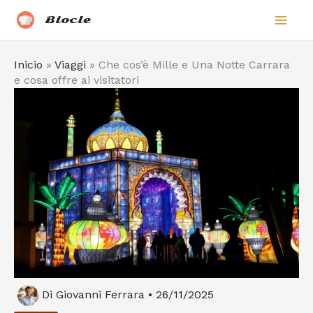
Vai
Biocle
al
contenuto
Inicio
»
Viaggi
»
Che cos’è Mille e Una Notte Carrara
e cosa offre ai visitatori
Di
Giovanni Ferrara
•
26/11/2025