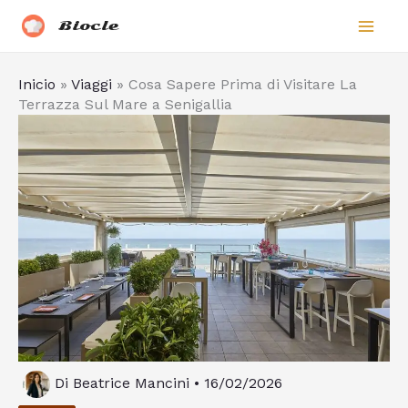
Vai
Biocle
al
contenuto
Inicio
»
Viaggi
»
Cosa Sapere Prima di Visitare La
Terrazza Sul Mare a Senigallia
Di
Beatrice Mancini
•
16/02/2026