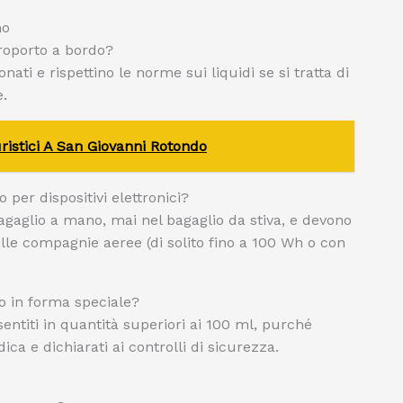
no
eroporto a bordo?
ti e rispettino le norme sui liquidi se si tratta di
.
istici A San Giovanni Rotondo
per dispositivi elettronici?
agaglio a mano, mai nel bagaglio da stiva, e devono
dalle compagnie aeree (di solito fino a 100 Wh o con
o in forma speciale?
sentiti in quantità superiori ai 100 ml, purché
 e dichiarati ai controlli di sicurezza.