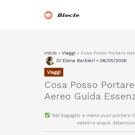
Vai
al
Biocle
contenuto
Inicio
»
Viaggi
»
Cosa Posso Portare Nel
Di
Elena Barbieri
•
08/05/2026
Viaggi
Cosa Posso Portare
Aereo Guida Essenz
Nel bagaglio a mano puoi portare li
vestiti e snack. Attenzion