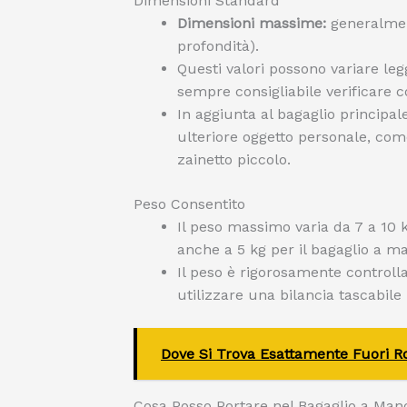
Dimensioni Standard
Dimensioni massime:
generalmen
profondità).
Questi valori possono variare le
sempre consigliabile verificare 
In aggiunta al bagaglio princip
ulteriore oggetto personale, co
zainetto piccolo.
Peso Consentito
Il peso massimo varia da 7 a 10 
anche a 5 kg per il bagaglio a m
Il peso è rigorosamente controlla
utilizzare una bilancia tascabile
Dove Si Trova Esattamente Fuori Ro
Cosa Posso Portare nel Bagaglio a Mano