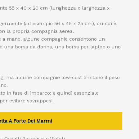
te 55 x 40 x 20 cm (lunghezza x larghezza x
ggermente (ad esempio 56 x 45 x 25 cm), quindi è
con la propria compagnia aerea.
ale a mano, alcune compagnie consentono un
me una borsa da donna, una borsa per laptop o uno
kg, ma alcune compagnie low-cost limitano il peso
ano.
to in fase di imbarco; è quindi essenziale
 per evitare sovrappesi.
tta A Forte Dei Marmi
: Oggetti Permessi e Vietati