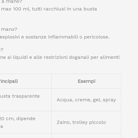
io a mano?
 max 100 ml, tutti racchiusi in una busta
 a mano?
, esplosivi e sostanze infiammabili o pericolose.
o?
e ai liquidi e alle restrizioni doganali per alimenti
incipali
Esempi
busta trasparente
Acqua, creme, gel, spray
20 cm, dipende
Zaino, trolley piccolo
ea