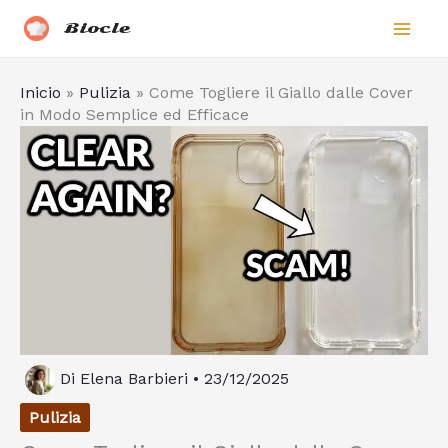
Vai
Biocle
al
contenuto
Inicio
»
Pulizia
»
Come Togliere il Giallo dalle Cover
in Modo Semplice ed Efficace
Di
Elena Barbieri
•
23/12/2025
Pulizia